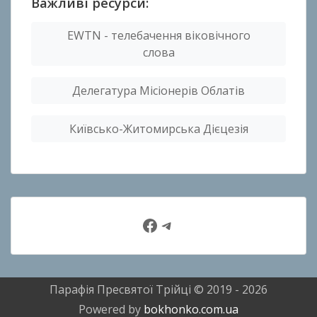
Важливі ресурси:
EWTN - телебачення віковічного
слова
Делегатура Місіонерів Облатів
Київсько-Житомирська Дієцезія
Facebook
Telegram
Парафія Пресвятої Трійці © 2019 - 2026
Powered by
bokhonko.com.ua