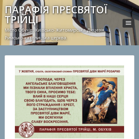
ПАРАФІЯ ПРЕСВЯТОЇ
ТРІЙЦІ
Місто Обухів, Київсько-Житомирська Дієцезія.
Римсько-католицька церква.