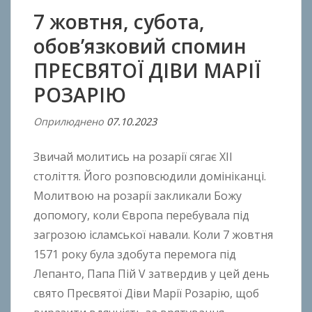
7 жовтня, субота,
обов’язковий спомин
ПРЕСВЯТОЇ ДІВИ МАРІЇ
РОЗАРІЮ
Оприлюднено
07.10.2023
В
і
Звичай молитись на розарії сягає ХІІ
д
A
століття. Його розповсюдили домініканці.
n
Молитвою на розарії закликали Божу
t
допомогу, коли Європа перебувала під
o
загрозою ісламської навали. Коли 7 жовтня
n
1571 року була здобута перемога під
B
Лепанто, Папа Пій V затвердив у цей день
o
свято Пресвятої Діви Марії Розарію, щоб
k