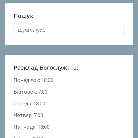
а
н
Пошук:
о
в
Н
о
в
и
н
Розклад Богослужінь:
и
Понеділок: 18:00
Вівторок: 7:00
Середа: 18:00
Четвер: 7:00
П’ятниця: 18:00