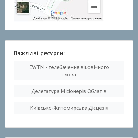
Важливі ресурси:
EWTN - телебачення віковічного
слова
Делегатура Місіонерів Облатів
Київсько-Житомирська Дієцезія