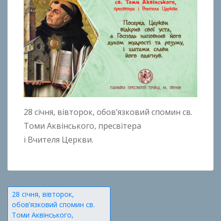
28 січня, вівторок, обов’язковий спомин св.
Томи Аквінського, пресвітера
і Вчителя Церкви.
Навігація
28 січня, вівторок,
обов’язковий спомин св.
записів
Томи Аквінського,