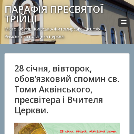
ПАРАФІЯ ПРЕСВЯТОЇ
ТРІЙЦІ
Місто Обухів, Київсько-Житомирська Дієцезія.
Римсько-католицька церква.
28 січня, вівторок,
обов’язковий спомин св.
Томи Аквінського,
пресвітера і Вчителя
Церкви.