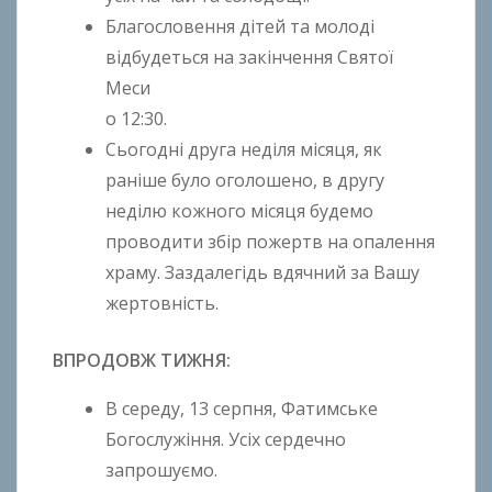
k
Благословення дітей та молоді
h
відбудеться на закінчення Святої
o
Меси
n
o 12:30.
k
Сьогодні друга неділя місяця, як
o
раніше було оголошено, в другу
неділю кожного місяця будемо
проводити збір пожертв на опалення
храму. Заздалегідь вдячний за Вашу
жертовність.
ВПРОДОВЖ ТИЖНЯ:
В середу, 13 серпня, Фатимське
Богослужіння. Усіх сердечно
запрошуємо.