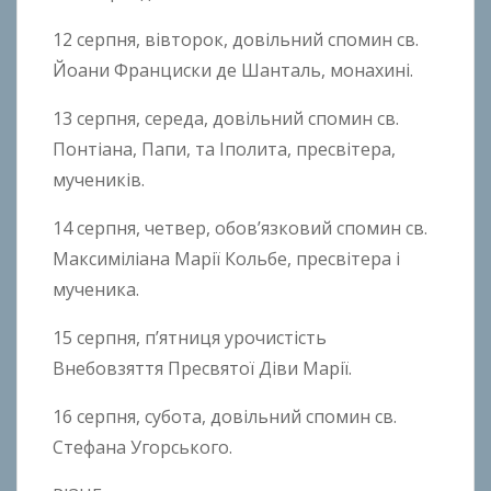
12 серпня, вівторок, довільний спомин св.
Йоани Франциски де Шанталь, монахині.
13 серпня, середа, довільний спомин св.
Понтіана, Папи, та Іполита, пресвітера,
мучеників.
14 серпня, четвер, обов’язковий спомин св.
Максиміліана Марії Кольбе, пресвітера і
мученика.
15 серпня, п’ятниця урочистість
Внебовзяття Пресвятої Діви Марії.
16 серпня, субота, довільний спомин св.
Стефана Угорського.