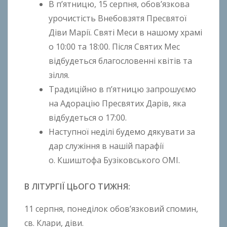
В п’ятницю, 15 серпня, обов’язкова
урочистість Внебовзятя Пресвятої
Діви Марії. Святі Меси в нашому храмі
о 10:00 та 18:00. Після Святих Мес
відбудеться благословенні квітів та
зілля.
Традиційно в п’ятницю запрошуємо
на Адорацію Пресвятих Дарів, яка
відбудеться о 17:00.
Наступної неділі будемо дякувати за
дар служіння в нашій парафії
о. Кшиштофа Бузіковського ОМІ.
В ЛІТУРГІЇ ЦЬОГО ТИЖНЯ:
11 серпня, понеділок обов’язковий спомин,
св. Клари, діви.