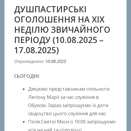
ДУШПАСТИРСЬКІ
ОГОЛОШЕННЯ НА ХIХ
НЕДІЛЮ ЗВИЧАЙНОГО
ПЕРІОДУ (10.08.2025 –
17.08.2025)
Оприлюднено
10.08.2025
В
і
СЬОГОДНІ:
д
A
Дякуємо представникам спільноти
n
Легіону Марії за час служіння в
t
Обухові. Зараз запрошуємо їх дати
o
n
свідоцтво цього служіння для нас.
B
Після Святої Меси о 10:00 запрошуємо
o
усіх на чай та солодощі.