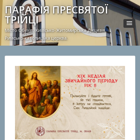
ПАРАФІЯ ПРЕСВЯТОЇ
ТРІЙЦІ
Місто Обухів, Київсько-Житомирська Дієцезія.
Римсько-католицька церква.