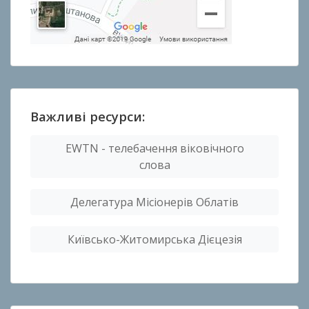
Важливі ресурси:
EWTN - телебачення віковічного
слова
Делегатура Місіонерів Облатів
Київсько-Житомирська Дієцезія