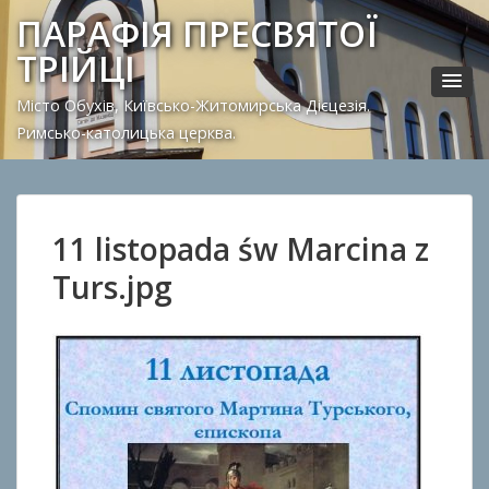
ПАРАФІЯ ПРЕСВЯТОЇ
ТРІЙЦІ
Місто Обухів, Київсько-Житомирська Дієцезія.
Римсько-католицька церква.
11 listopada św Marcina z
Turs.jpg