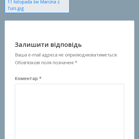
Навігація
11 listopada św Marcina z
Turs.jpg
записів
Залишити відповідь
Ваша e-mail адреса не оприлюднюватиметься.
Обов’язкові поля позначені
*
Коментар
*