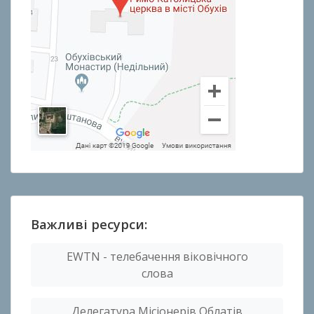
Важливі ресурси:
EWTN - телебачення віковічного
слова
Делегатура Місіонерів Облатів