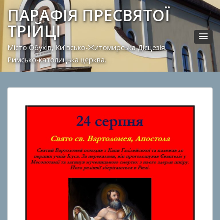
ПАРАФІЯ ПРЕСВЯТОЇ
ТРІЙЦІ
Місто Обухів, Київсько-Житомирська Дієцезія.
Римсько-католицька церква.