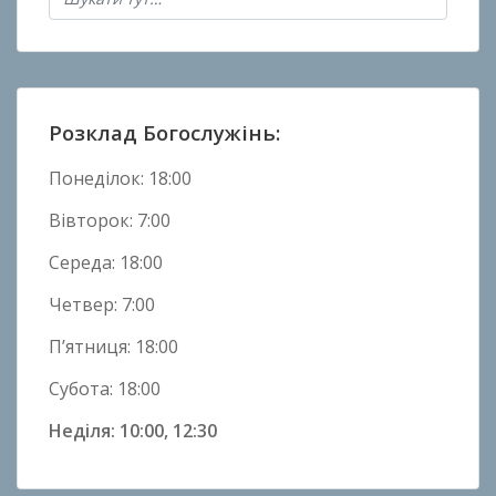
в
Н
о
в
и
Розклад Богослужінь:
н
и
Понеділок: 18:00
Вівторок: 7:00
Середа: 18:00
Четвер: 7:00
П’ятниця: 18:00
Субота: 18:00
Неділя: 10:00, 12:30