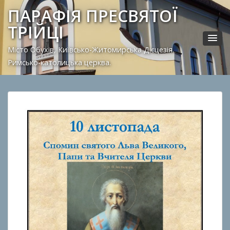
ПАРАФІЯ ПРЕСВЯТОЇ
ТРІЙЦІ
Місто Обухів, Київсько-Житомирська Дієцезія.
Римсько-католицька церква.