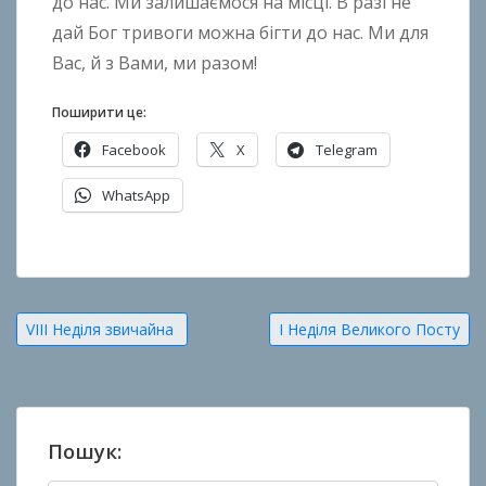
до нас. Ми залишаємося на місці. В разі не
дай Бог тривоги можна бігти до нас. Ми для
Вас, й з Вами, ми разом!
Поширити це:
Facebook
X
Telegram
WhatsApp
О
п
у
Навігація
VIII Неділя звичайна
І Неділя Великого Посту
б
записів
л
і
к
о
Пошук:
в