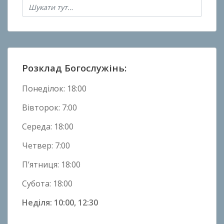
а
н
о
в
Н
Розклад Богослужінь:
о
в
Понеділок: 18:00
и
н
Вівторок: 7:00
и
Середа: 18:00
Четвер: 7:00
П’ятниця: 18:00
Субота: 18:00
Неділя: 10:00, 12:30