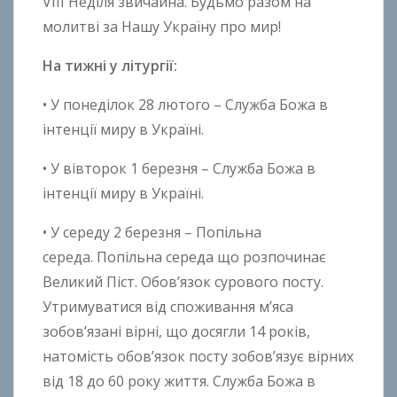
VIII Неділя звичайна. Будьмо разом на
n
молитві за Нашу Україну про мир!
t
На тижні у літургії:
o
n
• У понеділок 28 лютого – Служба Божа в
B
інтенції миру в Україні.
o
k
• У вівторок 1 березня – Служба Божа в
h
інтенції миру в Україні.
o
n
• У середу 2 березня – Попільна
k
середа. Попільна середа що розпочинає
o
Великий Піст. Обов’язок сурового посту.
Утримуватися від споживання м’яса
зобов’язані вірні, що досягли 14 років,
натомість обов’язок посту зобов’язує вірних
від 18 до 60 року життя. Служба Божа в