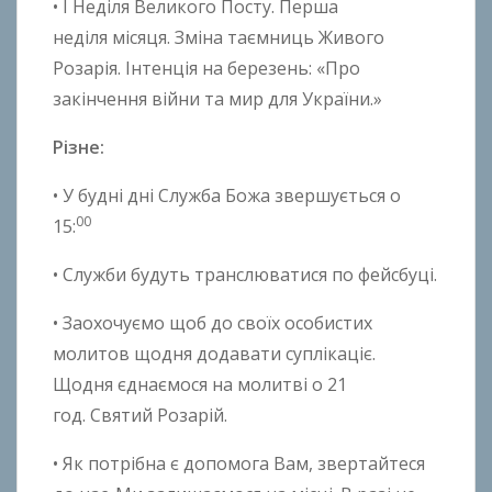
• І Неділя Великого Посту. Перша
неділя місяця. Зміна таємниць Живого
Розарія. Інтенція на березень: «Про
закінчення війни та мир для України.»
Різне:
• У будні дні Служба Божа звершується о
00
15:
• Служби будуть транслюватися по фейсбуці.
• Заохочуємо щоб до своїх особистих
молитов щодня додавати суплікаціє.
Щодня єднаємося на молитві о 21
год. Святий Розарій.
• Як потрібна є допомога Вам, звертайтеся