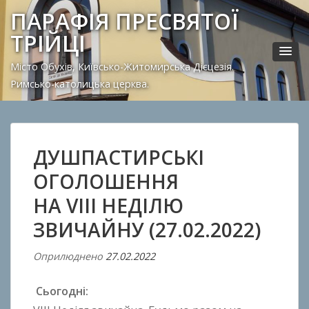
ПАРАФІЯ ПРЕСВЯТОЇ
ТРІЙЦІ
Місто Обухів, Київсько-Житомирська Дієцезія.
Римсько-католицька церква.
ДУШПАСТИРСЬКІ
ОГОЛОШЕННЯ
НА VIII НЕДІЛЮ
ЗВИЧАЙНУ (27.02.2022)
Оприлюднено
27.02.2022
В
і
Сьогодні:
д
A