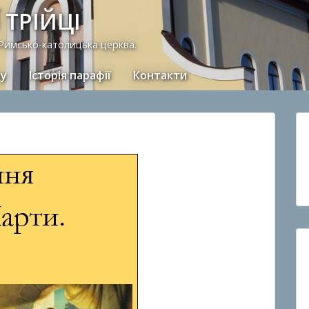
 ТРІЙЦІ
 Римсько-католицька церква.
ну
Історія парафії
Контакти