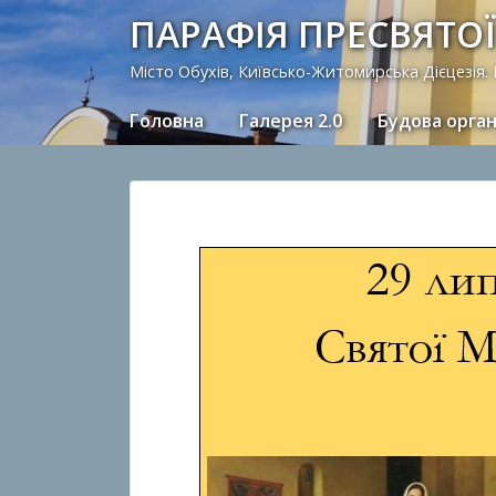
ПАРАФІЯ ПРЕСВЯТОЇ
Місто Обухів, Київсько-Житомирська Дієцезія.
Головна
Галерея 2.0
Будова орга