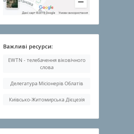
Важливі ресурси:
EWTN - телебачення віковічного
слова
Делегатура Місіонерів Облатів
Київсько-Житомирська Дієцезія