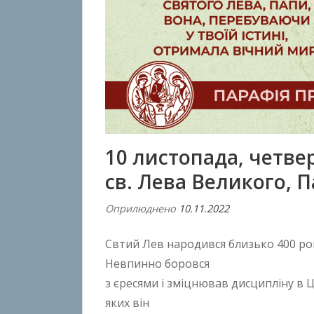
10 листопада, четве
св. Лева Великого, 
Оприлюднено
10.11.2022
В
і
Свтий Лев народився близько 400 рок
д
A
Невпинно боровся
n
з єресями і зміцнював дисципліну в Ц
t
яких він
o