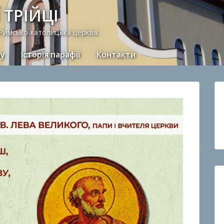
 ТРІЙЦІ
 Римсько-католицька церква.
ну
Історія парафії
Контакти