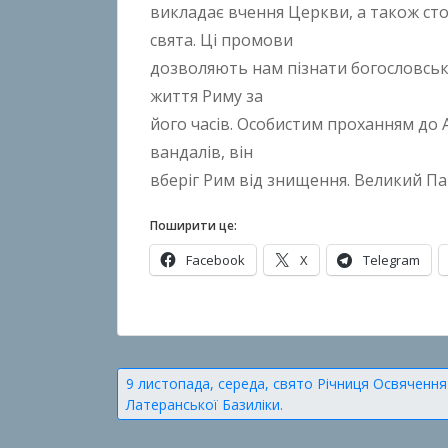
викладає вчення Церкви, а також ст
n
свята. Ці промови
B
дозволяють нам пізнати богословські
o
життя Риму за
k
його часів. Особистим проханням до А
h
o
вандалів, він
n
вберіг Рим від знищення. Великий Па
k
o
Поширити це:
Facebook
X
Telegram
О
п
у
Навігація
9 листопада, середа, свято Річниця Освячення
б
Латеранської Базиліки.
записів
л
і