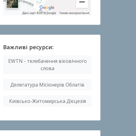
Важливі ресурси:
EWTN - телебачення віковічного
слова
Делегатура Місіонерів Облатів
Київсько-Житомирська Дієцезія