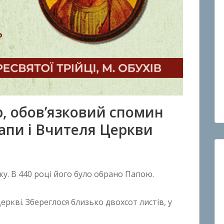
р, обов’язковий спомин
Папи і Вчителя Церкви
у. В 440 році його було обрано Папою.
еркві. Збереглося близько двохсот листів, у