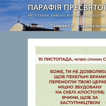
ПАРАФІЯ ПРЕСВЯТОЇ
Місто Обухів, Київсько-Житомирська Дієцезія.
Головна
Галерея 2.0
Будова орга