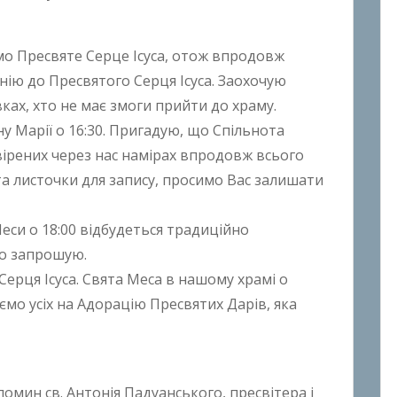
мо Пресвяте Серце Ісуса, отож впродовж
нію до Пресвятого Серця Ісуса. Заохочую
ках, хто не має змоги прийти до храму.
ну Марії о 16:30. Пригадую, що Спільнота
овірених через нас намірах впродовж всього
 та листочки для запису, просимо Вас залишати
 Меси о 18:00 відбудеться традиційно
но запрошую.
Серця Ісуса. Свята Меса в нашому храмі о
мо усіх на Адорацію Пресвятих Дарів, яка
помин св. Антонія Падуанського, пресвітера і