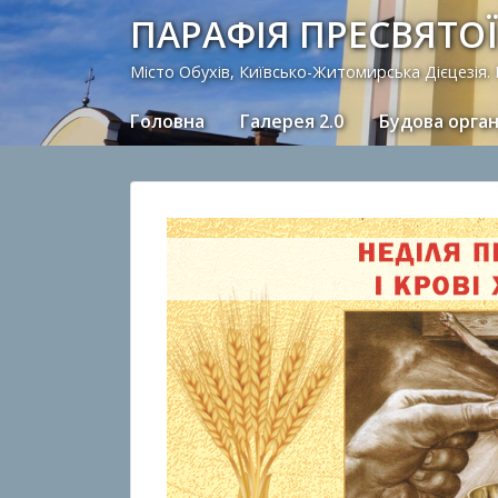
ПАРАФІЯ ПРЕСВЯТОЇ
Місто Обухів, Київсько-Житомирська Дієцезія.
Головна
Галерея 2.0
Будова орга