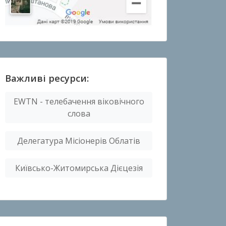
Важливі ресурси:
EWTN - телебачення віковічного
слова
Делегатура Місіонерів Облатів
Київсько-Житомирська Дієцезія