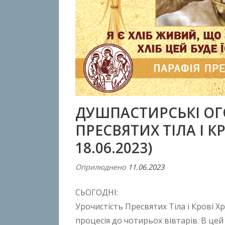
ДУШПАСТИРСЬКІ О
ПРЕСВЯТИХ ТІЛА І КР
18.06.2023)
Оприлюднено
11.06.2023
В
і
СЬОГОДНІ:
д
A
Урочистість Пресвятих Тіла і Крові Х
n
процесія до чотирьох вівтарів. В цей