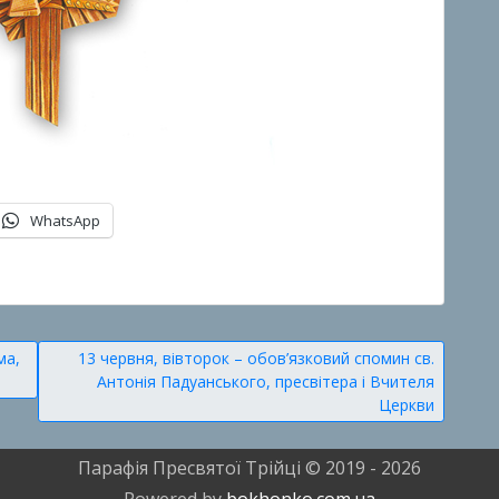
WhatsApp
ма,
13 червня, вівторок – обов’язковий спомин св.
Антонія Падуанського, пресвітера і Вчителя
Церкви
Парафія Пресвятої Трійці © 2019 - 2026