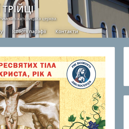
 ТРІЙЦІ
 Римсько-католицька церква.
ну
Історія парафії
Контакти