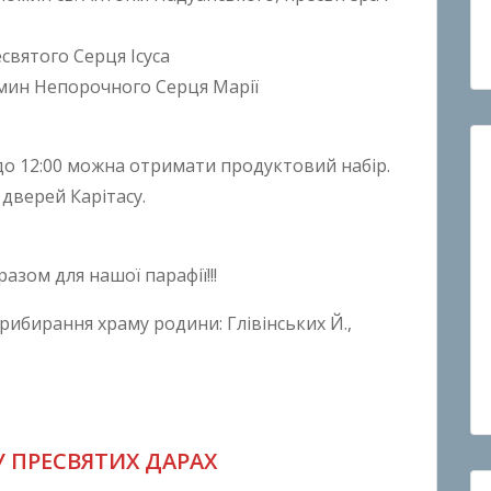
есвятого Серця Ісуса
омин Непорочного Серця Марії
0 до 12:00 можна отримати продуктовий набір.
дверей Карітасу.
азом для нашої парафії!!!
рибирання храму родини: Глівінських Й.,
У ПРЕСВЯТИХ ДАРАХ