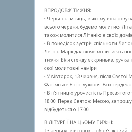
t
ВПРОДОВЖ ТИЖНЯ:
o
n
• Червень, місяць, в якому вшановує
B
всього червня, будемо молитися Літа
o
також молитися Літанію в своїх домів
k
• В понеділок зустріч спільноти Легіо
h
Легіон Марії далі хоче молитися в п
o
тижня. Біля стенду є скринька, ручка
n
свої молитовні наміри.
k
• У вівторок, 13 червня, після Святої
o
Фатімське Богослужіння. Всіх сердеч
• В п’ятницю урочистість Пресвятого 
18:00. Перед Святою Месою, запрошує
відбудеться о 17:00.
В ЛІТУРГІЇ НА ЦЬОМУ ТИЖНІ:
13 червня, вівторок – обов’язковий с