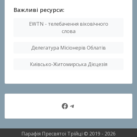
Важливі ресурси:
EWTN - телебачення віковічного
слова
Делегатура Місіонерів Облатів
Київсько-Житомирська Дієцезія
Facebook
Telegram
Парафія Пресвятої Трійці © 2019 - 2026