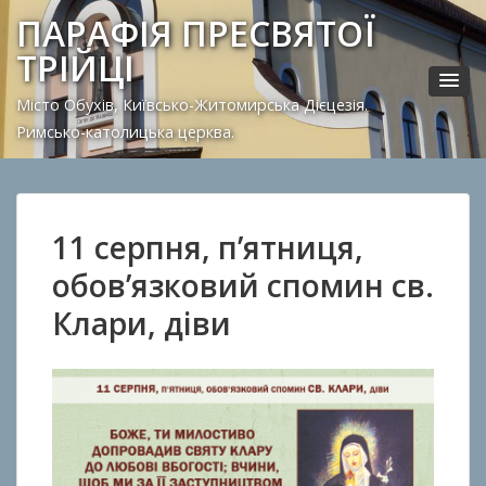
ПАРАФІЯ ПРЕСВЯТОЇ
ТРІЙЦІ
Місто Обухів, Київсько-Житомирська Дієцезія.
Римсько-католицька церква.
11 серпня, п’ятниця,
обов’язковий спомин св.
Клари, діви