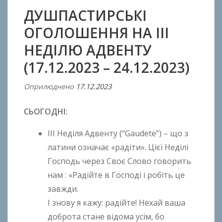
ДУШПАСТИРСЬКІ
ОГОЛОШЕННЯ НА ІІІ
НЕДІЛЮ АДВЕНТУ
(17.12.2023 – 24.12.2023)
Оприлюднено
17.12.2023
В
і
СЬОГОДНІ:
д
A
ІІІ Неділя Адвенту (“Gaudete”) – що з
n
латини означає «радіти». Цієї Неділі
t
Господь через Своє Слово говорить
o
n
нам : «Радійте в Господі і робіть це
B
завжди.
o
І знову я кажу: радійте! Нехай ваша
k
доброта стане відома усім, бо