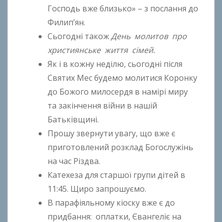
h
Господь вже близько» – з послання до
o
Филип’ян.
n
Сьогодні також
День молитов про
k
християнське життя сімей.
o
Як і в кожну неділю, сьогодні після
Святих Мес будемо молитися Коронку
до Божого милосердя в намірі миру
та закінчення війни в нашій
Батьківщині.
Прошу звернути увагу, що вже є
приготовлений розклад Богослужінь
на час Різдва.
Катехеза для старшої групи дітей в
11:45. Щиро запрошуємо.
В парафіяльному кіоску вже є до
придбання: оплатки, Євангеліє на