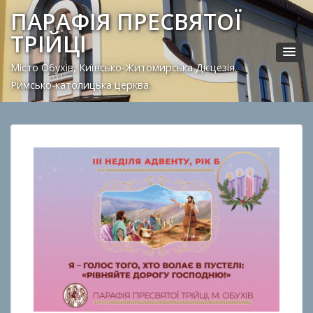
ПАРАФІЯ ПРЕСВЯТОЇ
ТРІЙЦІ
Місто Обухів, Київсько-Житомирська Дієцезія.
Римсько-католицька церква.