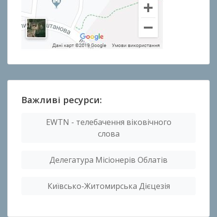
Важливі ресурси:
EWTN - телебачення віковічного
слова
Делегатура Місіонерів Облатів
Київсько-Житомирська Дієцезія