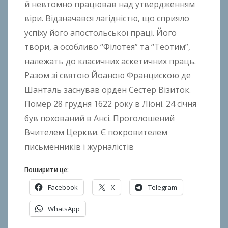
й невтомно працював над утвердженням
k
віри. Відзначався лагідністю, що сприяло
h
o
успіху його апостольської праці. Його
n
твори, а особливо “Філотея” та “Теотим”,
k
належать до класичних аскетичних праць.
o
Разом зі святою Йоаною Францискою де
Шанталь заснував орден Сестер Візиток.
Помер 28 грудня 1622 року в Ліоні. 24 січня
був похований в Ансі. Проголошений
Вчителем Церкви. Є покровителем
письменників і журналістів
Поширити це:
Facebook
X
Telegram
WhatsApp