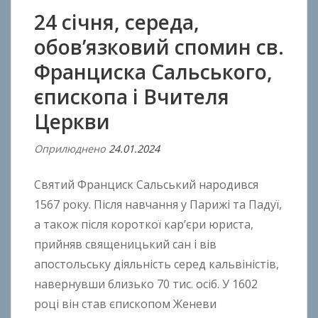
24 січня, середа,
обов’язковий спомин св.
Франциска Сальського,
єпископа і Вчителя
Церкви
Оприлюднено
24.01.2024
В
і
Святий Франциск Сальський народився
д
A
1567 року. Після навчання у Парижі та Падуї,
n
а також після короткої кар’єри юриста,
t
прийняв священицький сан і вів
o
апостольську діяльність серед кальвіністів,
n
навернувши близько 70 тис. осіб. У 1602
B
році він став єпископом Женеви
o