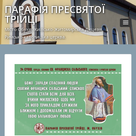
ПАРАФІЯ ПРЕСВЯТОЇ
ТРІЙЦІ
Місто Обухів, Київсько-Житомирська Дієцезія.
Римсько-католицька церква.