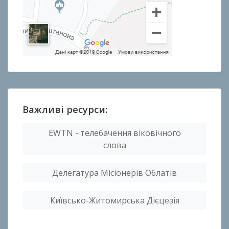
Важливі ресурси:
EWTN - телебачення віковічного
слова
Делегатура Місіонерів Облатів
Київсько-Житомирська Дієцезія