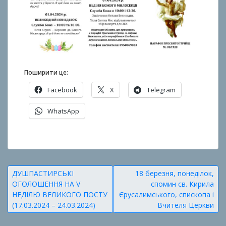
B
o
k
h
o
n
Поширити це:
k
Facebook
X
Telegram
o
WhatsApp
О
п
у
Навігація
ДУШПАСТИРСЬКІ
18 березня, понеділок,
б
ОГОЛОШЕННЯ НА V
спомин св. Кирила
записів
л
НЕДІЛЮ ВЕЛИКОГО ПОСТУ
Єрусалимського, єпископа і
і
(17.03.2024 – 24.03.2024)
Вчителя Церкви
к