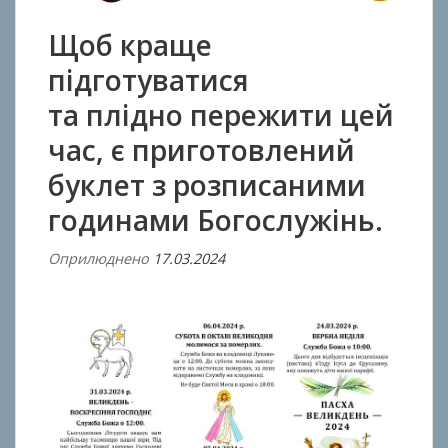
Щоб краще
підготуватися
та плідно пережити цей
час, є приготовлений
буклет з розписаними
годинами Богослужінь.
Оприлюднено
17.03.2024
В
і
д
A
n
t
o
n