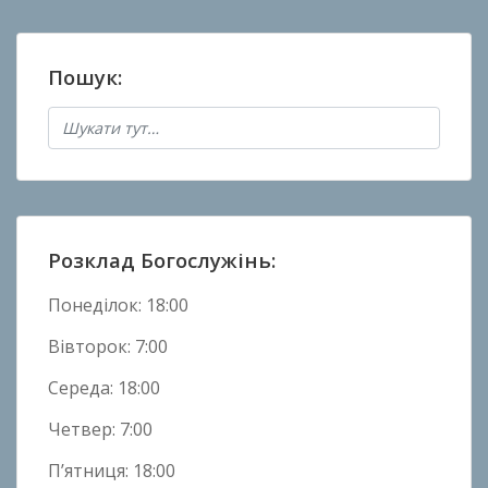
о
в
а
Пошук:
н
о
в
Н
о
в
и
Розклад Богослужінь:
н
и
Понеділок: 18:00
Вівторок: 7:00
Середа: 18:00
Четвер: 7:00
П’ятниця: 18:00