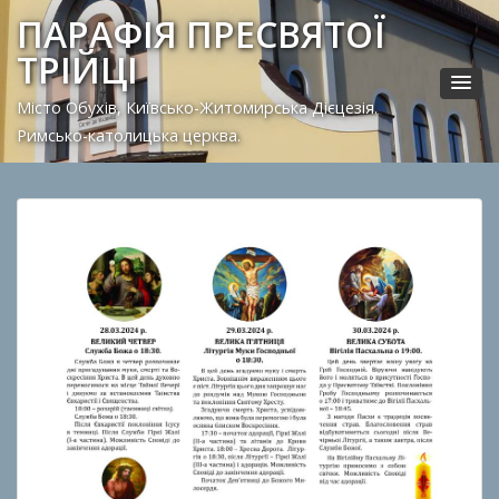
ПАРАФІЯ ПРЕСВЯТОЇ
ТРІЙЦІ
Місто Обухів, Київсько-Житомирська Дієцезія.
Римсько-католицька церква.