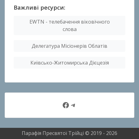
Важливі ресурси:
EWTN - телебачення віковічного
слова
Делегатура Місіонерів Облатів
Київсько-Житомирська Дієцезія
Facebook
Telegram
Парафія Пресвятої Трійці © 2019 - 2026