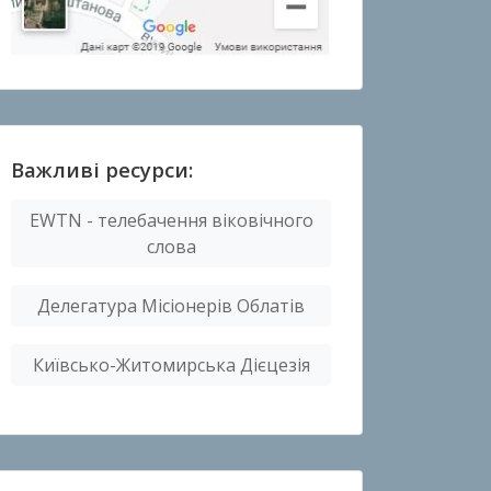
Важливі ресурси:
EWTN - телебачення віковічного
слова
Делегатура Місіонерів Облатів
Київсько-Житомирська Дієцезія