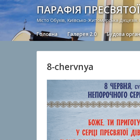
ПАРАФІЯ ПРЕСВЯТОЇ
Місто Обухів, Київсько-Житомирська Дієцезія.
Головна
Галерея 2.0
Будова орга
8-chervnya