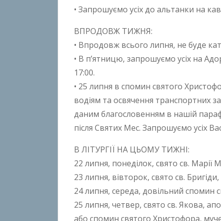
t
• Запрошуємо усіх до альтанки на каву
o
n
ВПРОДОВЖ ТИЖНЯ:
B
• Впродовж всього липня, не буде кат
o
• В п’ятницю, запрошуємо усіх на Адо
k
17:00.
h
• 25 липня в спомин святого Христоф
o
водіям та освячення транспортних з
n
даним благословенням в нашій парафі
k
після Святих Мес. Запрошуємо усіх Вас
o
В ЛІТУРГІЇ НА ЦЬОМУ ТИЖНІ:
22 липня, понеділок, свято св. Марії 
23 липня, вівторок, свято св. Бригід
24 липня, середа, довільний спомин 
25 липня, четвер, свято св. Якова, апо
або спомин святого Христофора, муч