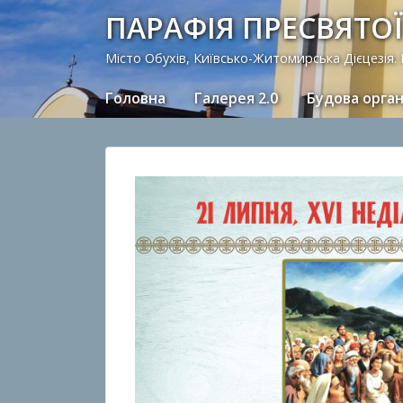
ПАРАФІЯ ПРЕСВЯТОЇ
Місто Обухів, Київсько-Житомирська Дієцезія.
Головна
Галерея 2.0
Будова орга