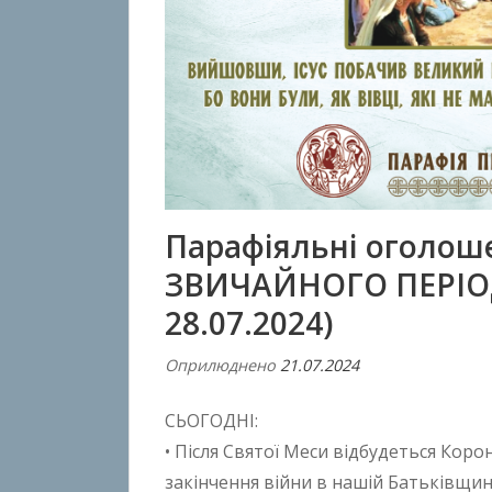
Парафіяльні оголош
ЗВИЧАЙНОГО ПЕРІОДУ
28.07.2024)
Оприлюднено
21.07.2024
В
і
СЬОГОДНІ:
д
A
• Після Святої Меси відбудеться Кор
n
закінчення війни в нашій Батьківщині