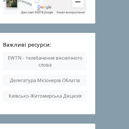
Важливі ресурси:
EWTN - телебачення віковічного
слова
Делегатура Місіонерів Облатів
Київсько-Житомирська Дієцезія