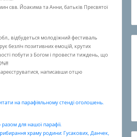
мин свв. Йоакима та Анни, батьків Пресвятої
 обл., відбудеться молодіжний фестиваль
ує безліч позитивних емоцій, крутих
ості побути з Богом і провести тиждень, що
%!!!
о зареєструватися, написавши отцю
тати на парафіяльному стенді оголошень.
 разом для нашої парафії.
 прибирання храму родини: Гусакових, Данчек,