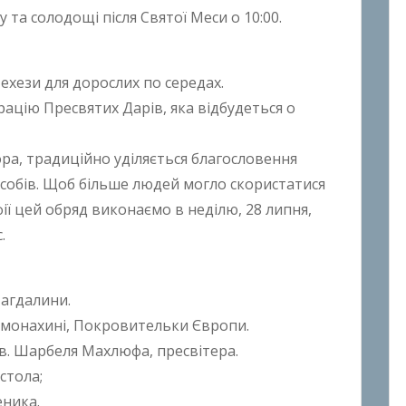
 та солодощі після Святої Меси о 10:00.
ехези для дорослих по середах.
рацію Пресвятих Дарів, яка відбудеться о
ора, традиційно уділяється благословення
асобів. Щоб більше людей могло скористатися
ї цей обряд виконаємо в неділю, 28 липня,
.
Магдалини.
и, монахині, Покровительки Європи.
св. Шарбеля Махлюфа, пресвітера.
стола;
еника.