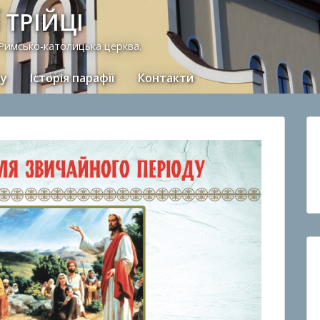
 ТРІЙЦІ
 Римсько-католицька церква.
ну
Історія парафії
Контакти