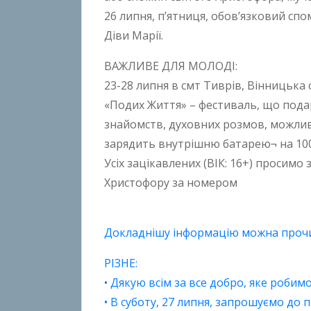
26 липня, п’ятниця, обов’язковий спо
Діви Марії.
ВАЖЛИВЕ ДЛЯ МОЛОДІ:
23-28 липня в смт Тиврів, Вінницька
«Подих Життя» – фестиваль, що подар
знайомств, духовних розмов, можлив
зарядить внутрішню батарею¬ на 100
Усіх зацікавлених (ВІК: 16+) просим
Христофору за номером
Докладнішу інформацію можна прочи
РІЗНЕ:
• Дякую всім за все добро, яке робимо
• В суботу, 27 липня, запрошуємо до