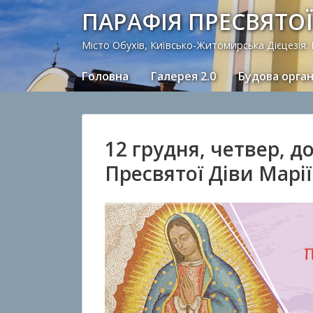
ПАРАФІЯ ПРЕСВЯТОЇ
Місто Обухів, Київсько-Житомирська Дієцезія.
Головна
Галерея 2.0
Будова орга
12 грудня, четвер, 
Пресвятої Діви Марі