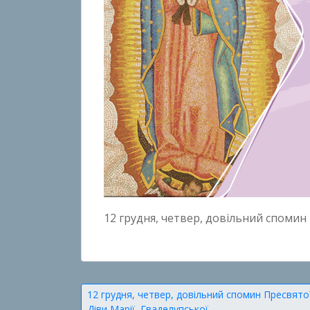
12 грудня, четвер, довільний спомин
Навігація
12 грудня, четвер, довільний спомин Пресвято
Діви Марії Гваделупської