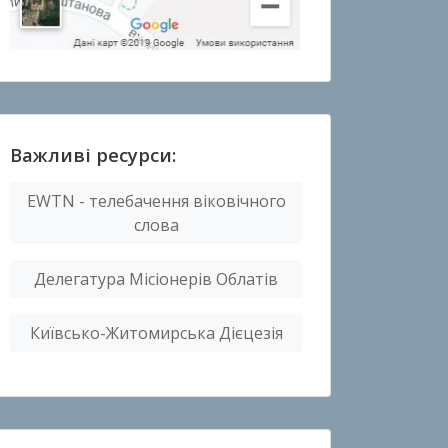
Важливі ресурси:
EWTN - телебачення віковічного
слова
Делегатура Місіонерів Облатів
Київсько-Житомирська Дієцезія