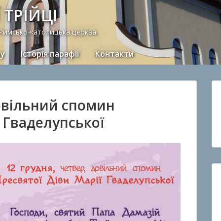
 ТРІЙЦІ
 Римсько-католицька церква.
ну
Історія парафії
Контакти
довільний спомин
ї Гваделупської