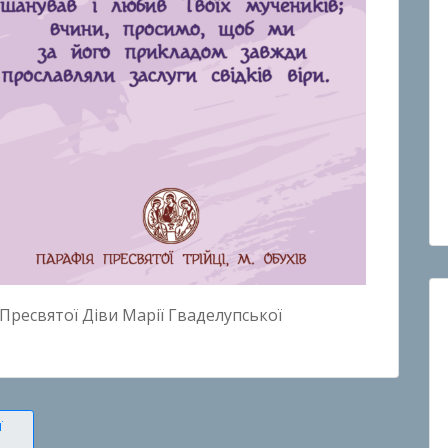
 Пресвятої Діви Марії Гваделупської
ї