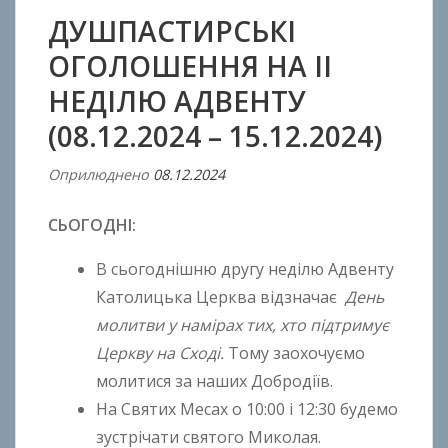
ДУШПАСТИРСЬКІ
ОГОЛОШЕННЯ НА ІІ
НЕДІЛЮ АДВЕНТУ
(08.12.2024 – 15.12.2024)
Оприлюднено
08.12.2024
В
і
СЬОГОДНІ:
д
A
В сьогоднішню другу неділю Адвенту
n
Католицька Церква відзначає
День
t
молитви у намірах тих, хто підтримує
o
n
Церкву на Сході.
Тому заохочуємо
B
молитися за наших Добродіїв.
o
На Святих Месах о 10:00 i 12:30 будемо
k
зустрічати святого Миколая.