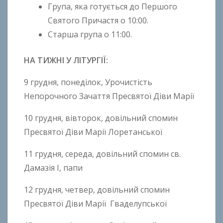
Група, яка готується до Першого
Святого Причастя o 10:00.
Старша група o 11:00.
НА ТИЖНІ У ЛІТУРГІЇ:
9 грудня, понеділок, Урочистість
Непорочного Зачаття Пресвятої Діви Марії
10 грудня, вівторок
,
довільний спомин
Пресвятої Діви Марії Лоретанської
11 грудня, середа, довільний спомин св.
Дамазія І, папи
12 грудня, четвер, довільний спомин
Пресвятої Діви Марії Гваделупської