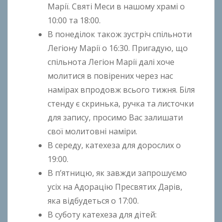
Марії. Святі Меси в нашому храмі о
10:00 та 18:00.
В понеділок також зустріч спільноти
Легіону Марії о 16:30. Пригадую, що
спільнота Легіон Марії далі хоче
молитися в повірених через нас
намірах впродовж всього тижня. Біля
стенду є скринька, ручка та листочки
для запису, просимо Вас залишати
свої молитовні наміри.
В середу, катехеза для дорослих о
19:00.
В п’ятницю, як завжди запрошуємо
усіх на Адорацію Пресвятих Дарів,
яка відбудеться о 17:00.
В суботу катехезa для дітей: