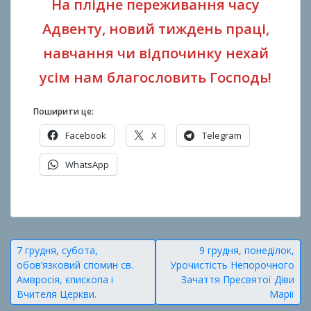
На плідне переживання часу
Адвенту, новий тиждень праці,
навчання чи відпочинку нехай
усім нам благословить Господь!
Поширити це:
Facebook
X
Telegram
WhatsApp
О
п
у
Навігація
7 грудня, субота,
9 грудня, понеділок,
б
обов’язковий спомин св.
Урочистість Непорочного
записів
л
Амвросія, єпископа і
Зачаття Пресвятої Діви
і
Вчителя Церкви.
Марії
к