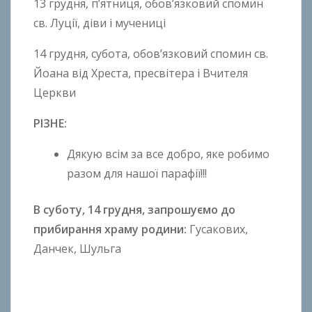
13 грудня, п’ятниця, обов’язковий спомин
св. Луції, діви і мучениці
14 грудня, субота, обов’язковий спомин св.
Йоана від Хреста, пресвітера і Вчителя
Церкви
РІЗНЕ:
Дякую всім за все добро, яке робимо
разом для нашої парафії!!!
В суботу, 14 грудня, запрошуємо до
прибирання храму родини:
Гусакових,
Данчек, Шульга