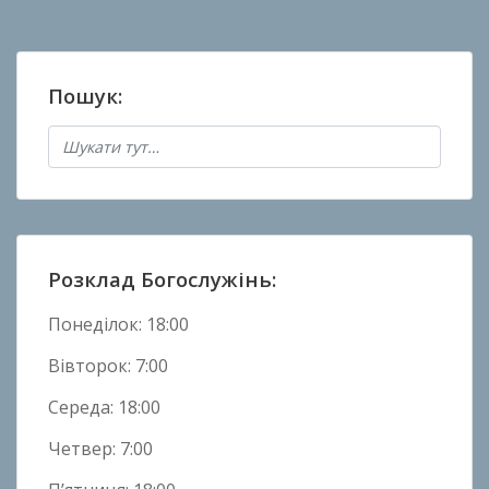
о
в
а
Пошук:
н
о
в
Н
о
в
и
Розклад Богослужінь:
н
и
Понеділок: 18:00
Вівторок: 7:00
Середа: 18:00
Четвер: 7:00