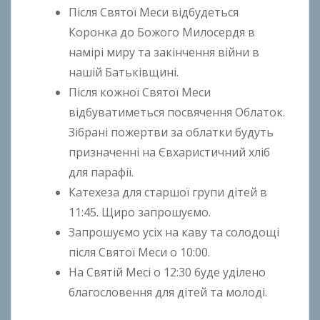
h
Після Святої Меси відбудеться
o
Коронка до Божого Милосердя в
n
намірі миру та закінчення війни в
k
нашій Батьківщині.
o
Після кожної Святої Меси
відбуватиметься посвячення Облаток.
Зібрані пожертви за облатки будуть
призначенні на Євхаристичний хліб
для парафії.
Катехеза для старшої групи дітей в
11:45. Щиро запрошуємо.
Запрошуємо усіх на каву та солодощі
після Святої Меси о 10:00.
На Святій Месі о 12:30 буде уділено
благословення для дітей та молоді.