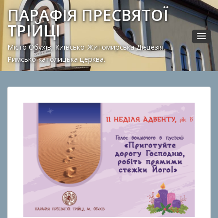
ПАРАФІЯ ПРЕСВЯТОЇ
ТРІЙЦІ
Місто Обухів, Київсько-Житомирська Дієцезія.
Римсько-католицька церква.