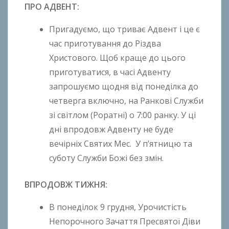
ПРО АДВЕНТ:
Пригадуємо, що триває Адвент і це є
час приготування до Різдва
Христового. Щоб краще до цього
приготуватися, в часі Адвенту
запрошуємо щодня від понеділка до
четверга включно, на Ранкові Служби
зі світлом (Роратні) о 7:00 ранку. У ці
дні впродовж Адвенту не буде
вечірніх Святих Мес. У п’ятницю та
суботу Служби Божі без змін.
ВПРОДОВЖ ТИЖНЯ:
В понеділок 9 грудня, Урочистість
Непорочного Зачаття Пресвятої Діви