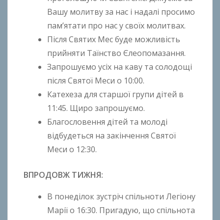
k
Вашу молитву за нас і надалі просимо
h
пам’ятати про нас у своїх молитвах.
o
Після Святих Мес буде можливість
n
прийняти Таїнство Єлеопомазання.
k
Запрошуємо усіх на каву та солодощі
o
після Святої Меси о 10:00.
Катехеза для старшої групи дітей в
11:45. Щиро запрошуємо.
Благословення дітей та молоді
відбудеться на закінчення Святої
Меси o 12:30.
ВПРОДОВЖ ТИЖНЯ:
В понеділок зустріч спільноти Легіону
Марії о 16:30. Пригадую, що спільнота