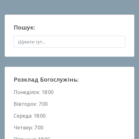
о
в
а
Пошук:
н
о
в
Н
о
в
и
Розклад Богослужінь:
н
и
Понеділок: 18:00
Вівторок: 7:00
Середа: 18:00
Четвер: 7:00