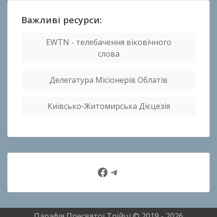
Важливі ресурси:
EWTN - телебачення віковічного
слова
Делегатура Місіонерів Облатів
Київсько-Житомирська Дієцезія
Facebook
Telegram
Парафія Пресвятої Трійці © 2019 - 2026