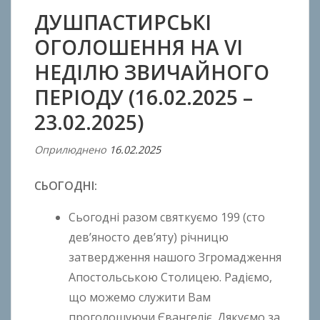
ДУШПАСТИРСЬКІ
ОГОЛОШЕННЯ НА VI
НЕДІЛЮ ЗВИЧАЙНОГО
ПЕРІОДУ (16.02.2025 –
23.02.2025)
Оприлюднено
16.02.2025
В
і
СЬОГОДНІ:
д
A
Сьогодні разом святкуємо 199 (сто
n
дев’яносто дев’яту) річницю
t
затвердження нашого Згромадження
o
n
Апостольською Столицею. Радіємо,
B
що можемо служити Вам
o
проголошуючи Євангеліє. Дякуємо за