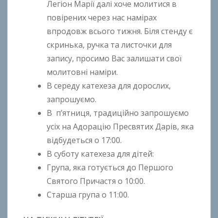
Легіон Марії далі хоче молитися в
повірених через нас намірах
впродовж всього тижня. Біля стенду є
скринька, ручка та листочки для
запису, просимо Вас залишати свої
молитовні наміри.
В середу катехеза для дорослих,
запрошуємо.
В п’ятниця, традиційно запрошуємо
усіх на Адорацію Пресвятих Дарів, яка
відбудеться о 17:00.
В суботу катехезa для дітей:
Група, яка готується до Першого
Святого Причастя o 10:00.
Старша група o 11:00.