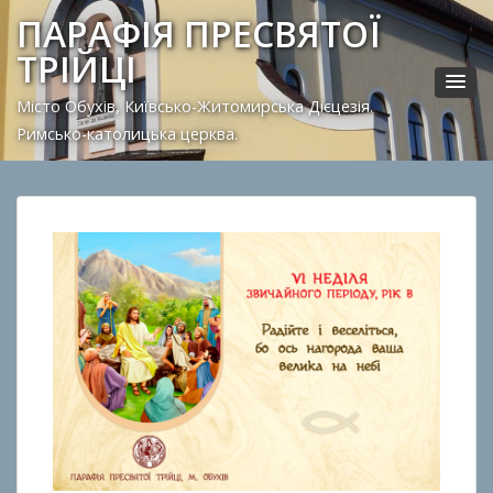
ПАРАФІЯ ПРЕСВЯТОЇ
ТРІЙЦІ
Місто Обухів, Київсько-Житомирська Дієцезія.
Римсько-католицька церква.