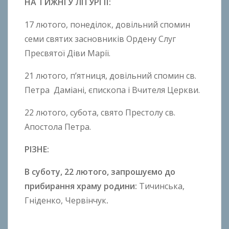
НА ТИЖНІ У ЛІТУРГІЇ:
17 лютого, понеділок, довільний спомин
семи святих засновників Ордену Слуг
Пресвятої Діви Марії.
21 лютого, п’ятниця, довільний спомин св.
Петра Даміані, єпископа і Вчителя Церкви.
22 лютого, субота, свято Престолу св.
Апостола Петра.
РІЗНЕ:
В суботу,
22
лютого
, запрошуємо
до
прибирання храму родини:
Тичинська,
Гніденко, Червінчук
.