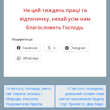
На цей тиждень праці та
відпочинку, нехай усім нам
благословить Господь.
Поширити це:
Facebook
X
Telegram
WhatsApp
О
п
у
Навігація
14 лютого, п’ятниця, свято
17 лютого, понеділок,
б
свв. Кирила, монаха, і
довільний спомин семи
записів
л
Мефодія, єпископа,
святих засновників Ордену
і
Покровителів Європи.
Слуг Пресвятої Діви Марії.
к