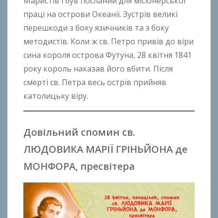
Маристів і був посланий для місіонерської
o
праці на острови Океанії. Зустрів великі
n
перешкоди з боку язичників та з боку
B
методистів. Коли ж св. Петро привів до віри
o
сина короля острова Футуна, 28 квітня 1841
k
року король наказав його вбити. Після
h
o
смерті св. Петра весь острів прийняв
n
католицьку віру.
k
o
Довільний спомин св.
ЛЮДОВИКА МАРІЇ ГРІНЬЙОНА де
МОНФОРА, пресвітера