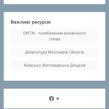
Важливі ресурси:
EWTN - телебачення віковічного
слова
Делегатура Місіонерів Облатів
Київсько-Житомирська Дієцезія
Facebook
Telegram