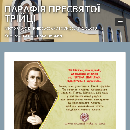
ПАРАФІЯ ПРЕСВЯТОЇ
ТРІЙЦІ
Місто Обухів, Київсько-Житомирська Дієцезія.
Римсько-католицька церква.