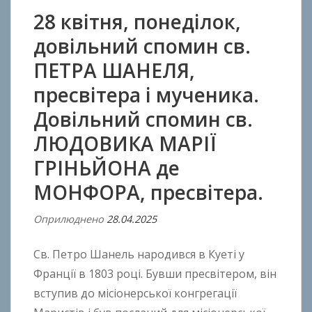
28 квітня, понеділок,
довільний спомин св.
ПЕТРА ШАНЕЛЯ,
пресвітера і мученика.
Довільний спомин св.
ЛЮДОВИКА МАРІЇ
ГРІНЬЙОНА де
МОНФОРА, пресвітера.
Оприлюднено
28.04.2025
В
і
Св. Петро Шанель народився в Куеті у
д
A
Франції в 1803 році. Бувши пресвітером, він
n
вступив до місіонерської конгрегації
t