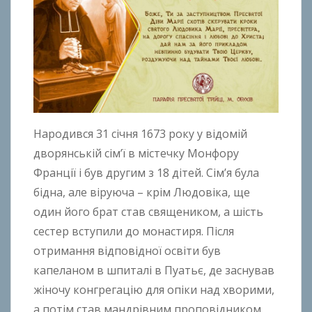
Народився 31 січня 1673 року у відомій
дворянській сім’ї в містечку Монфору
Франції і був другим з 18 дітей. Сім’я була
бідна, але віруюча – крім Людовіка, ще
один його брат став священиком, а шість
сестер вступили до монастиря. Після
отримання відповідної освіти був
капеланом в шпиталі в Пуатьє, де заснував
жіночу конгрегацію для опіки над хворими,
а потім став мандрівним проповідником.