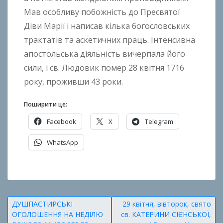
Мав особливу побожність до Пресвятої
Діви Марії і написав кілька богословських
трактатів та аскетичних праць. Інтенсивна
апостольська діяльність вичерпала його
сили, і св. Людовик помер 28 квітня 1716
року, проживши 43 роки.
Поширити це:
Facebook
X
Telegram
WhatsApp
О
п
у
Навігація
ДУШПАСТИРСЬКІ
29 квітня, вівторок, свято
б
ОГОЛОШЕННЯ НА НЕДІЛЮ
св. КАТЕРИНИ СІЄНСЬКОЇ,
л