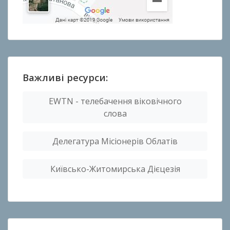
Важливі ресурси:
EWTN - телебачення віковічного
слова
Делегатура Місіонерів Облатів
Київсько-Житомирська Дієцезія