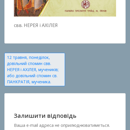
свв. НЕРЕЯ і АХІЛЕЯ
Навігація
12 травня, понеділок,
довільний спомин свв.
записів
НЕРЕЯ і АХІЛЕЯ, мучеників;
або довільний спомин св.
ПАНКРАТІЯ, мученика.
Залишити відповідь
Ваша e-mail адреса не оприлюднюватиметься.