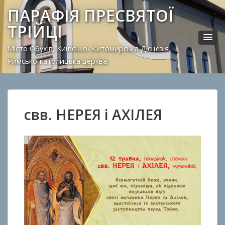
ПАРАФІЯ ПРЕСВЯТОЇ
ТРІЙЦІ
Місто Обухів, Київсько-Житомирська Дієцезія.
Римсько-католицька церква.
свв. НЕРЕЯ і АХІЛЕЯ