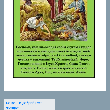
Навігація
Боже, Ти добрий і усе
прощаєш.