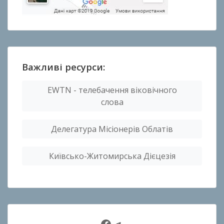
Важливі ресурси:
EWTN - телебачення віковічного
слова
Делегатура Місіонерів Облатів
Київсько-Житомирська Дієцезія
Facebook
Telegram