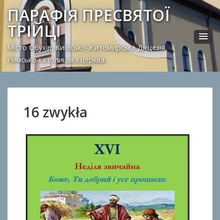
ПАРАФІЯ ПРЕСВЯТОЇ
ТРІЙЦІ
Місто Обухів, Київсько-Житомирська Дієцезія.
Римсько-католицька церква.
16 zwykła