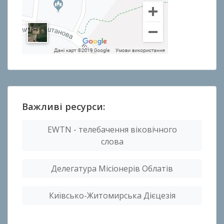
Важливі ресурси:
EWTN - телебачення віковічного
слова
Делегатура Місіонерів Облатів
Київсько-Житомирська Дієцезія