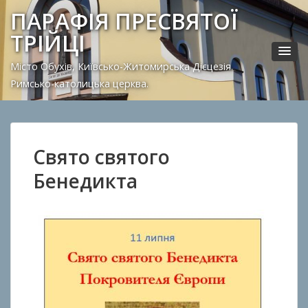
ПАРАФІЯ ПРЕСВЯТОЇ
ТРІЙЦІ
Місто Обухів, Київсько-Житомирська Дієцезія.
Римсько-католицька церква.
Свято святого
Бенедикта