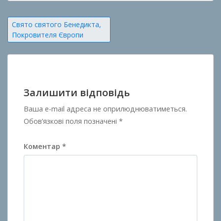
Навігація
Свято святого Бенедикта,
Покровителя Європи
записів
Залишити відповідь
Ваша e-mail адреса не оприлюднюватиметься.
Обов’язкові поля позначені
*
Коментар
*