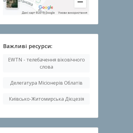
Важливі ресурси:
EWTN - телебачення віковічного
слова
Делегатура Місіонерів Облатів
Київсько-Житомирська Дієцезія