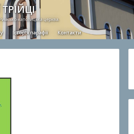
 ТРІЙЦІ
 Римсько-католицька церква.
ну
Історія парафії
Контакти