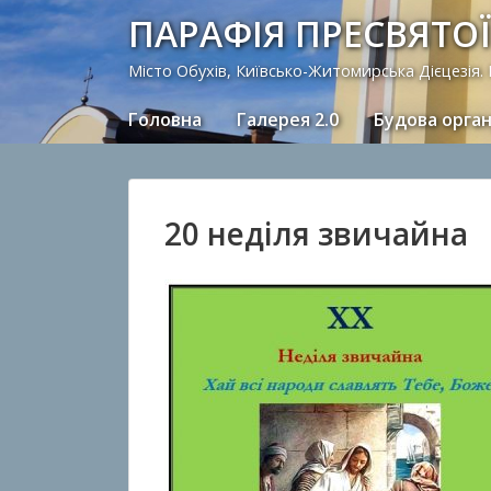
ПАРАФІЯ ПРЕСВЯТОЇ
Місто Обухів, Київсько-Житомирська Дієцезія.
Головна
Галерея 2.0
Будова орга
20 неділя звичайна