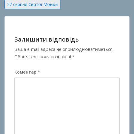
Навігація
27 серпня Святої Моніки
записів
Залишити відповідь
Ваша e-mail адреса не оприлюднюватиметься.
Обов’язкові поля позначені
*
Коментар
*