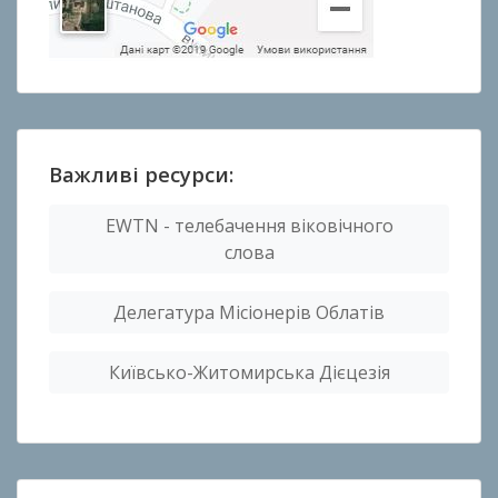
Важливі ресурси:
EWTN - телебачення віковічного
слова
Делегатура Місіонерів Облатів
Київсько-Житомирська Дієцезія