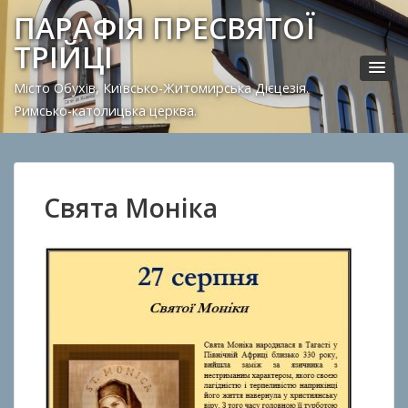
ПАРАФІЯ ПРЕСВЯТОЇ
ТРІЙЦІ
Місто Обухів, Київсько-Житомирська Дієцезія.
Римсько-католицька церква.
Свята Моніка