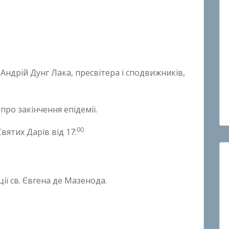
 Андрій Дунг Лака, пресвітера і сподвижників,
про закінчення епідемії.
00
вятих Дарів від 17:
ції св. Євгена де Мазенода.