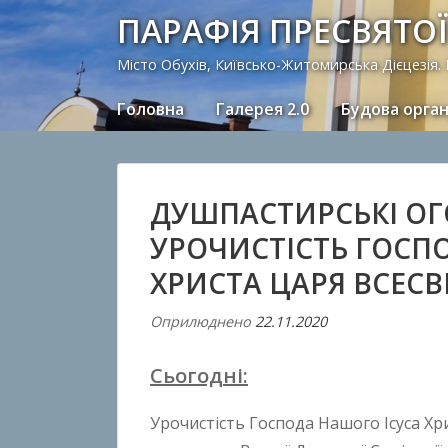
ПАРАФІЯ ПРЕСВЯТОЇ
Місто Обухів, Київсько-Житомирська Дієцезія.
Головна
Галерея 2.0
Будова орга
ДУШПАСТИРСЬКІ О
УРОЧИСТІСТЬ ГОСП
ХРИСТА ЦАРЯ ВСЕСВІТ
Оприлюднено
22.11.2020
В
і
Сьогодні:
д
A
Урочистість Господа Нашого Ісуса Хри
n
t