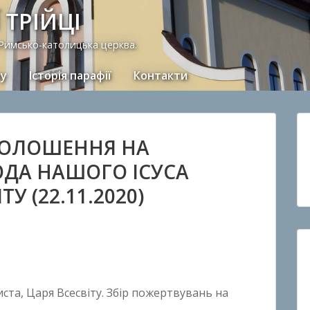
 ТРІЙЦІ
 Римсько-католицька церква.
ну
Історія парафії
Контакти
ГОЛОШЕННЯ НА
ОДА НАШОГО ІСУСА
У (22.11.2020)
ста, Царя Всесвіту. Збір пожертвувань на