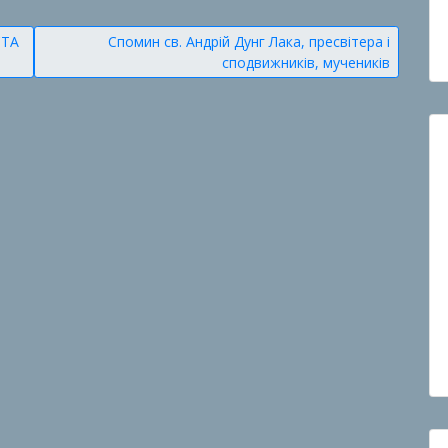
СТА
Спомин св. Андрій Дунг Лака, пресвітера і
сподвижників, мучеників