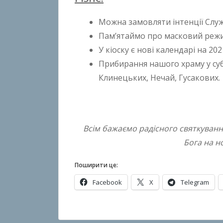
Можна замовляти інтенції Служ
Пам’ятаймо про масковий режим
У кіоску є нові календарі на 2021
Прибирання нашого храму у су
Клинецьких, Нечай, Гусакових.
Всім бажаємо радісного святкування
Бога на н
Поширити це:
Facebook
X
Telegram
О
п