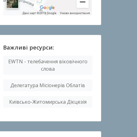
Важливі ресурси:
EWTN - телебачення віковічного
слова
Делегатура Місіонерів Облатів
Київсько-Житомирська Дієцезія