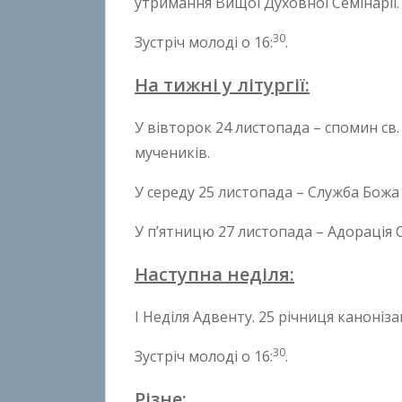
утримання Вищої Духовної Семінарії.
o
30
Зустріч молоді о 16:
.
n
B
На тижні у літургії:
o
k
У вівторок 24 листопада – спомин св.
h
мучеників.
o
n
У середу 25 листопада – Служба Божа 
k
o
У п’ятницю 27 листопада – Адорація С
Наступна неділя:
I Неділя Адвенту. 25 річниця каноніза
30
Зустріч молоді о 16:
.
Різне: