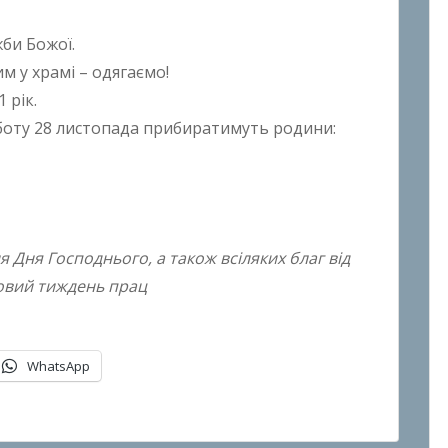
би Божої.
 у храмі – одягаємо!
 рік.
боту 28 листопада прибиратимуть родини:
 Дня Господнього, а також всіляких благ від
овий тиждень прац
WhatsApp