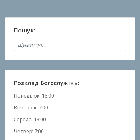
записів
і
к
о
Пошук:
в
а
н
о
в
Н
о
Розклад Богослужінь:
в
и
Понеділок: 18:00
н
Вівторок: 7:00
и
Середа: 18:00
Четвер: 7:00