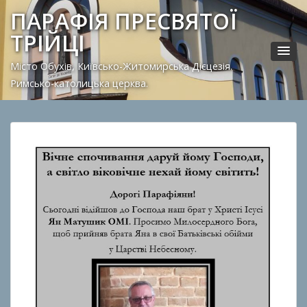
ПАРАФІЯ ПРЕСВЯТОЇ
ТРІЙЦІ
Місто Обухів, Київсько-Житомирська Дієцезія.
Римсько-католицька церква.