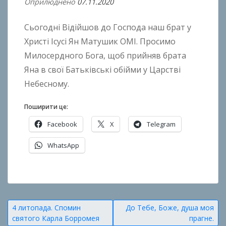
Оприлюднено
07.11.2020
В
і
Сьогодні Відійшов до Господа наш брат у
д
A
Христі Ісусі Ян Матушик ОМІ. Просимо
n
Милосердного Бога, щоб прийняв брата
t
Яна в свої Батьківські обійми у Царстві
o
Небесному.
n
B
Поширити це:
o
Facebook
X
Telegram
k
h
WhatsApp
o
n
О
k
п
o
у
Навігація
4 литопада. Спомин
До Тебе, Боже, душа моя
б
святого Карла Борромея
прагне.
л