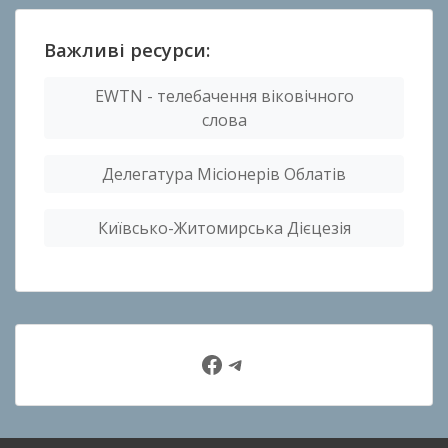
Важливі ресурси:
EWTN - телебачення віковічного
слова
Делегатура Місіонерів Облатів
Київсько-Житомирська Дієцезія
Facebook
Telegram