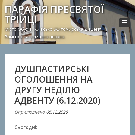
ПАРАФІЯ ПРЕСВЯТОЇ
ТРІЙЦІ
Місто Обухів, Київсько-Житомирська Дієцезія.
Римсько-католицька церква.
ДУШПАСТИРСЬКІ
ОГОЛОШЕННЯ НА
ДРУГУ НЕДІЛЮ
АДВЕНТУ (6.12.2020)
Оприлюднено
06.12.2020
В
і
Сьогодні
:
д
A