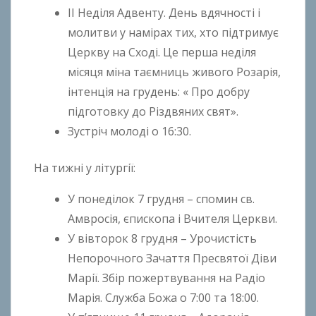
ІІ Неділя Адвенту. День вдячності і
n
молитви у намірах тих, хто підтримує
t
Церкву на Сході. Це перша неділя
o
n
місяця міна таємниць живого Розарія,
B
інтенція на грудень: « Про добру
o
підготовку до Різдвяних свят».
k
Зустріч молоді о 16:30.
h
o
На тижні у літургії:
n
k
У понеділок 7 грудня – спомин св.
o
Амвросія, єпископа і Вчителя Церкви.
У вівторок 8 грудня – Урочистість
Непорочного Зачаття Пресвятої Діви
Марії. Збір пожертвування на Радіо
Марія. Служба Божа о 7:00 та 18:00.