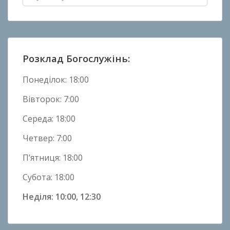
в
Н
о
в
Розклад Богослужінь:
и
н
Понеділок: 18:00
и
Вівторок: 7:00
Середа: 18:00
Четвер: 7:00
П’ятниця: 18:00
Субота: 18:00
Неділя: 10:00, 12:30