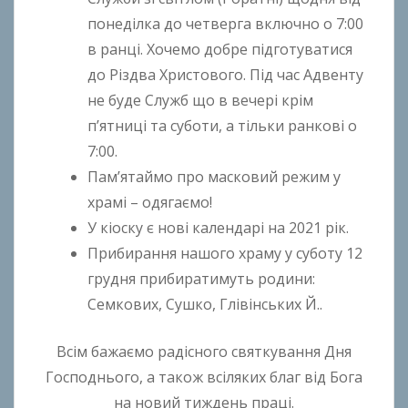
понеділка до четверга включно о 7:00
в ранці. Хочемо добре підготуватися
до Різдва Христового. Під час Адвенту
не буде Служб що в вечері крім
п’ятниці та суботи, а тільки ранкові о
7:00.
Пам’ятаймо про масковий режим у
храмі – одягаємо!
У кіоску є нові календарі на 2021 рік.
Прибирання нашого храму у суботу 12
грудня прибиратимуть родини:
Семкових, Сушко, Глівінських Й..
Всім бажаємо радісного святкування Дня
Господнього, а також всіляких благ від Бога
на новий тиждень праці.