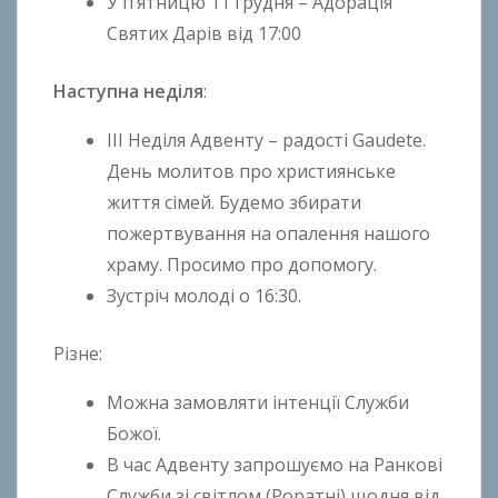
У п’ятницю 11 грудня – Адорація
Святих Дарів від 17:00
Наступна неділя
:
ІІI Неділя Адвенту – радості Gaudete.
День молитов про християнське
життя сімей. Будемо збирати
пожертвування на опалення нашого
храму. Просимо про допомогу.
Зустріч молоді о 16:30.
Різне:
Можна замовляти інтенції Служби
Божої.
В час Адвенту запрошуємо на Ранкові
Служби зі світлом (Роратні) щодня від