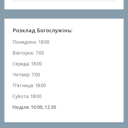
в
Н
о
в
Розклад Богослужінь:
и
н
Понеділок: 18:00
и
Вівторок: 7:00
Середа: 18:00
Четвер: 7:00
П’ятниця: 18:00
Субота: 18:00
Неділя: 10:00, 12:30