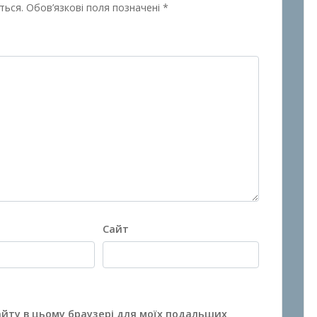
ться.
Обов’язкові поля позначені
*
Сайт
сайту в цьому браузері для моїх подальших