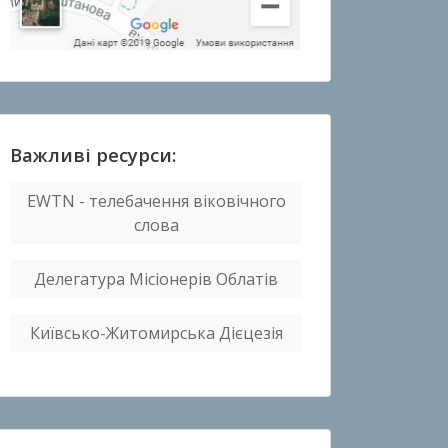
Важливі ресурси:
EWTN - телебачення віковічного
слова
Делегатура Місіонерів Облатів
Київсько-Житомирська Дієцезія