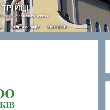
 ТРІЙЦІ
 Римсько-католицька церква.
ну
Історія парафії
Контакти