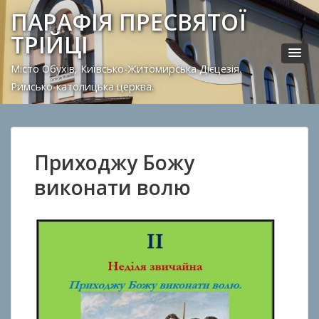
ПАРАФІЯ ПРЕСВЯТОЇ
ТРІЙЦІ
Місто Обухів, Київсько-Житомирська Дієцезія.
Римсько-католицька церква.
Приходжу Божу
виконати волю