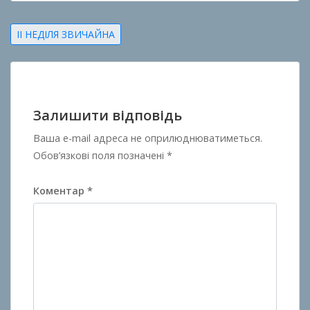
Навігація
II НЕДІЛЯ ЗВИЧАЙНА
записів
Залишити відповідь
Ваша e-mail адреса не оприлюднюватиметься.
Обов’язкові поля позначені
*
Коментар
*