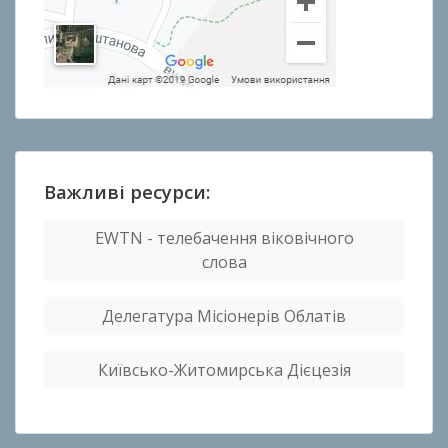
Важливі ресурси:
EWTN - телебачення віковічного
слова
Делегатура Місіонерів Облатів
Київсько-Житомирська Дієцезія