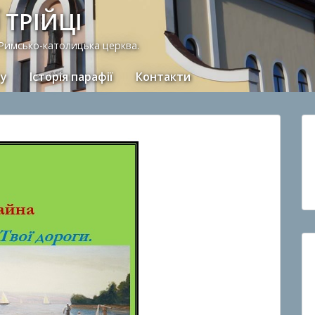
 ТРІЙЦІ
 Римсько-католицька церква.
ну
Історія парафії
Контакти