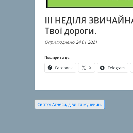
III НЕДІЛЯ ЗВИЧАЙНА
Твої дороги.
Оприлюднено
24.01.2021
В
і
д
Поширити це:
A
Facebook
X
Telegram
n
t
О
o
п
n
у
B
Навігація
Святої Агнеси, діви та мучениці.
б
o
записів
л
k
і
h
к
o