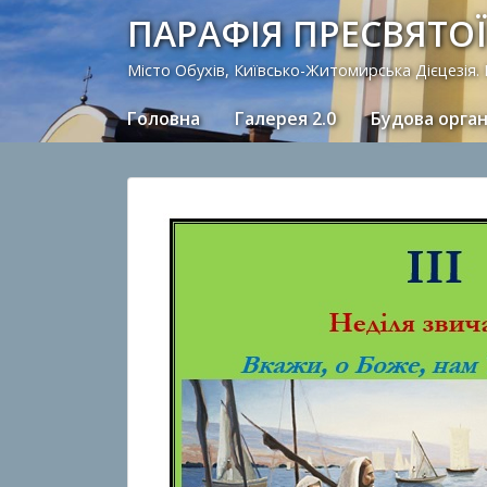
ПАРАФІЯ ПРЕСВЯТОЇ
Місто Обухів, Київсько-Житомирська Дієцезія.
Головна
Галерея 2.0
Будова орга