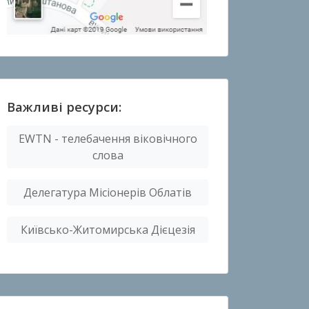
Важливі ресурси:
EWTN - телебачення віковічного
слова
Делегатура Місіонерів Облатів
Київсько-Житомирська Дієцезія