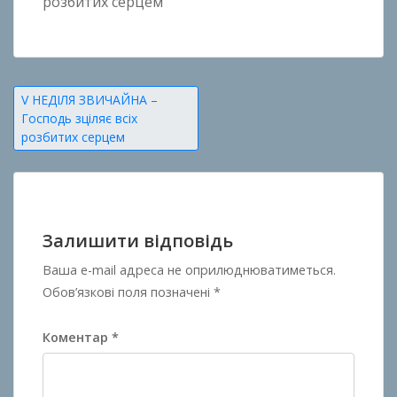
розбитих серцем
Навігація
V НЕДІЛЯ ЗВИЧАЙНА –
Господь зціляє всіх
записів
розбитих серцем
Залишити відповідь
Ваша e-mail адреса не оприлюднюватиметься.
Обов’язкові поля позначені
*
Коментар
*