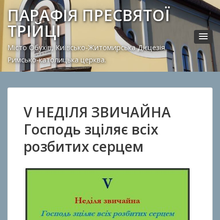
ПАРАФІЯ ПРЕСВЯТОЇ
ТРІЙЦІ
Місто Обухів, Київсько-Житомирська Дієцезія.
Римсько-католицька церква.
V НЕДІЛЯ ЗВИЧАЙНА
Господь зціляє всіх
розбитих серцем