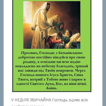
V НЕДІЛЯ ЗВИЧАЙНА Господь зціляє всіх