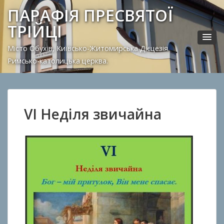
ПАРАФІЯ ПРЕСВЯТОЇ
ТРІЙЦІ
Місто Обухів, Київсько-Житомирська Дієцезія.
Римсько-католицька церква.
VI Неділя звичайна