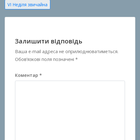
Навігація
VI Неділя звичайна
записів
Залишити відповідь
Ваша e-mail адреса не оприлюднюватиметься.
Обов’язкові поля позначені
*
Коментар
*