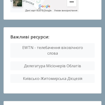
Важливі ресурси:
EWTN - телебачення віковічного
слова
Делегатура Місіонерів Облатів
Київсько-Житомирська Дієцезія