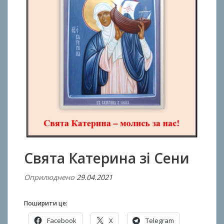
Свята Катерина зі Сени
Оприлюднено
29.04.2021
В
і
д
Поширити це:
A
Facebook
X
Telegram