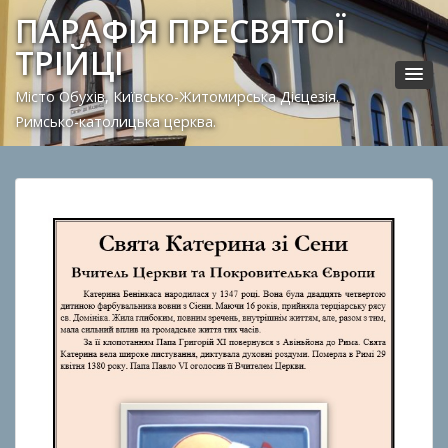
ПАРАФІЯ ПРЕСВЯТОЇ
ТРІЙЦІ
Місто Обухів, Київсько-Житомирська Дієцезія.
Римсько-католицька церква.