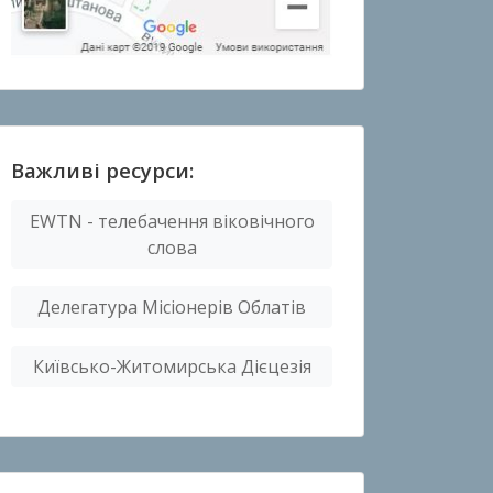
Важливі ресурси:
EWTN - телебачення віковічного
слова
Делегатура Місіонерів Облатів
Київсько-Житомирська Дієцезія