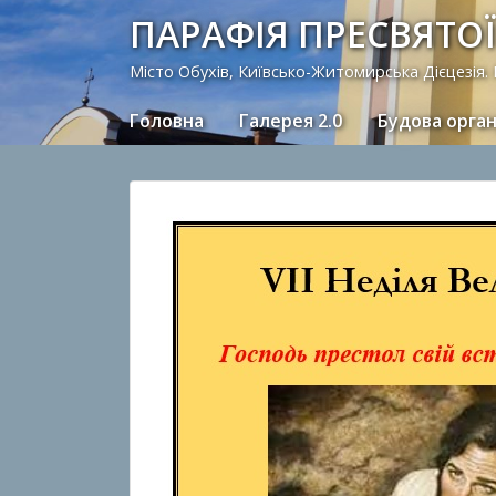
ПАРАФІЯ ПРЕСВЯТОЇ
Місто Обухів, Київсько-Житомирська Дієцезія.
Головна
Галерея 2.0
Будова орга