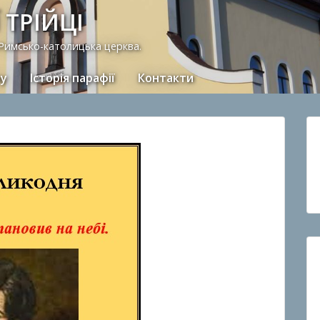
 ТРІЙЦІ
 Римсько-католицька церква.
ну
Історія парафії
Контакти