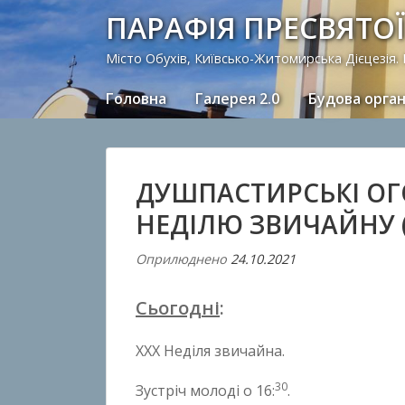
ПАРАФІЯ ПРЕСВЯТОЇ
Місто Обухів, Київсько-Житомирська Дієцезія.
Головна
Галерея 2.0
Будова орга
ДУШПАСТИРСЬКІ ОГ
НЕДІЛЮ ЗВИЧАЙНУ (2
Оприлюднено
24.10.2021
В
і
Сьогодні
д
A
XXX Неділя звичайна.
n
t
30
Зустріч молоді о 16:
.
o