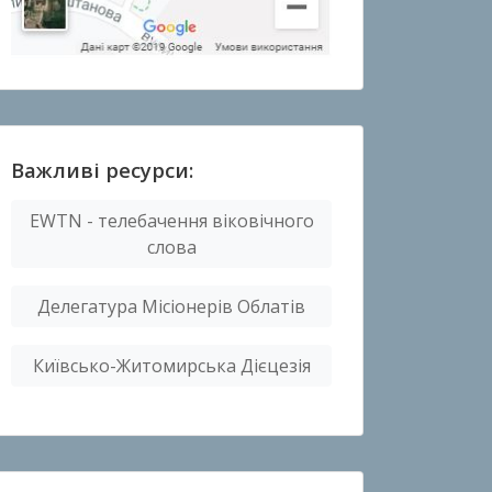
Важливі ресурси:
EWTN - телебачення віковічного
слова
Делегатура Місіонерів Облатів
Київсько-Житомирська Дієцезія