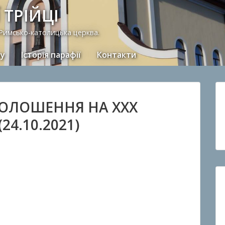
 ТРІЙЦІ
 Римсько-католицька церква.
ну
Історія парафії
Контакти
ОЛОШЕННЯ НА XXX
4.10.2021)
: