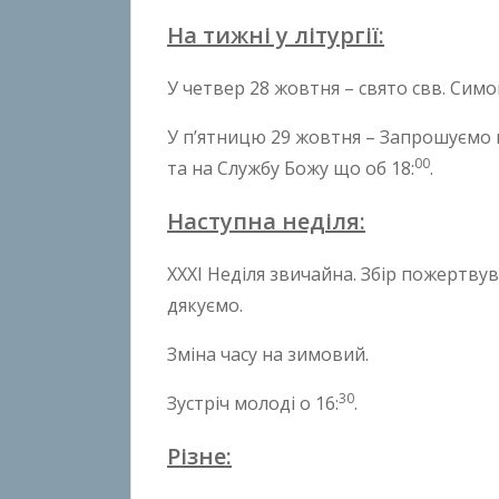
n
На тижні у літургії:
B
o
У четвер 28 жовтня – свято свв. Симо
k
h
У п’ятницю 29 жовтня – Запрошуємо н
o
00
та на Службу Божу що об 18:
.
n
k
Наступна неділя:
o
XXXІ Неділя звичайна. Збір пожертву
дякуємо.
Зміна часу на зимовий.
30
Зустріч молоді о 16:
.
Різне: