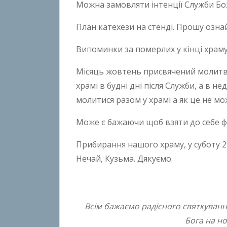
Можна замовляти інтенції Служби Бо
План катехези на стенді. Прошу озна
Випоминки за померлих у кінці храму
Місяць жовтень присвячений молитві
храмі в будні дні після Служби, а в н
молитися разом у храмі а як це не м
Може є бажаючи щоб взяти до себе фі
Прибирання нашого храму, у суботу 
Нечай, Кузьма. Дякуємо.
Всім бажаємо радісного святкуванн
Бога на н