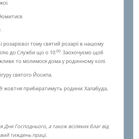
жої.
йомитися.
.
 розарієвої тому святий розарії в нашому
00
еділю до Служби що о 10:
. Заохочуємо щоб
ожливе то молимося дома у родинному колі.
гуру святого Йосипа.
29 жовтня прибиратимуть родини: Халабуда,
я Дня Господнього,
а також всіляких благ від
овий тиждень праці.