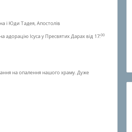
на і Юди Тадея, Апостолів
00
а адорацію Ісуса у Пресвятих Дарах від 17:
вання на опалення нашого храму. Дуже