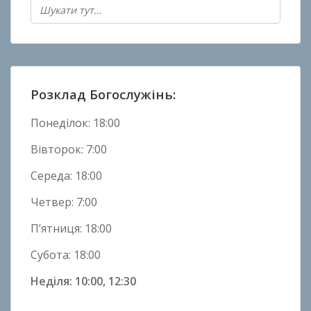
о
в
Н
о
в
Розклад Богослужінь:
и
н
Понеділок: 18:00
и
Вівторок: 7:00
Середа: 18:00
Четвер: 7:00
П’ятниця: 18:00
Субота: 18:00
Неділя: 10:00, 12:30