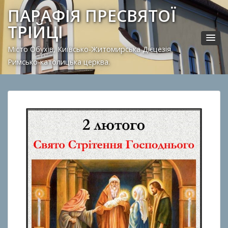
ПАРАФІЯ ПРЕСВЯТОЇ
ТРІЙЦІ
Місто Обухів, Київсько-Житомирська Дієцезія.
Римсько-католицька церква.