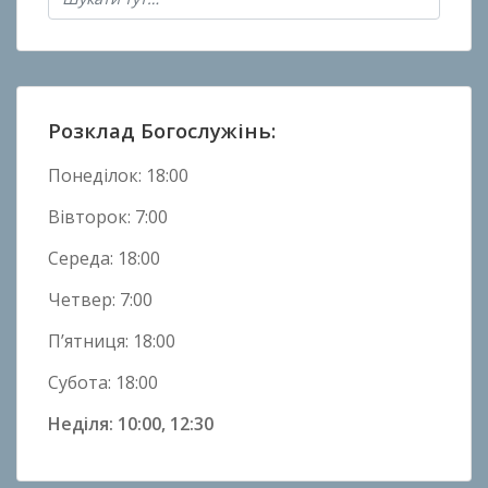
в
Н
о
в
и
Розклад Богослужінь:
н
и
Понеділок: 18:00
Вівторок: 7:00
Середа: 18:00
Четвер: 7:00
П’ятниця: 18:00
Субота: 18:00
Неділя: 10:00, 12:30