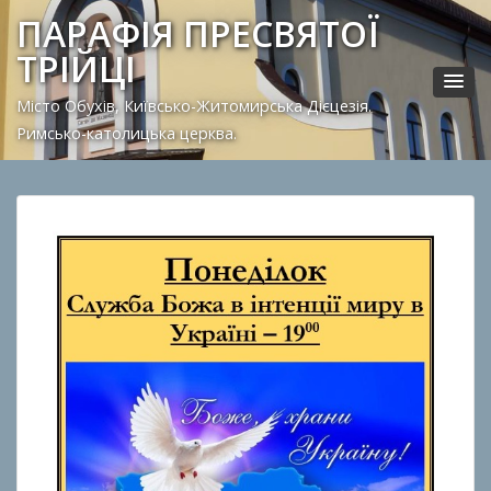
ПАРАФІЯ ПРЕСВЯТОЇ
ТРІЙЦІ
Місто Обухів, Київсько-Житомирська Дієцезія.
Римсько-католицька церква.