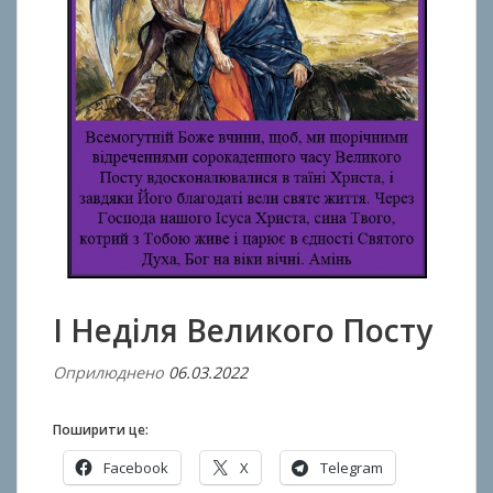
І Неділя Великого Посту
Оприлюднено
06.03.2022
В
і
д
Поширити це:
A
Facebook
X
Telegram
n