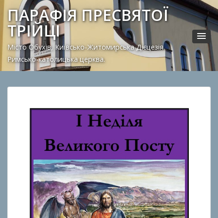
ПАРАФІЯ ПРЕСВЯТОЇ
ТРІЙЦІ
Місто Обухів, Київсько-Житомирська Дієцезія.
Римсько-католицька церква.