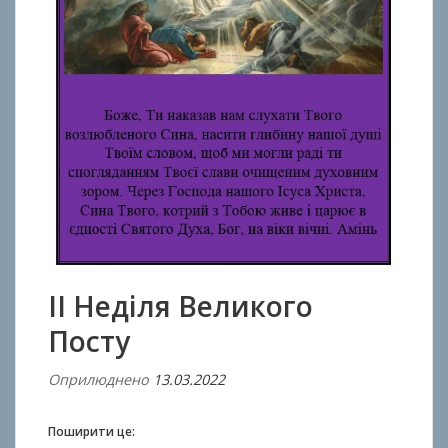
ІI Неділя Великого
Посту
Оприлюднено
13.03.2022
В
і
д
Поширити це: