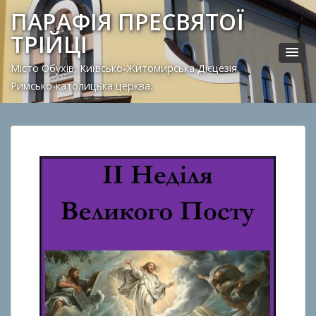
ПАРАФІЯ ПРЕСВЯТОЇ
ТРІЙЦІ
Місто Обухів, Київсько-Житомирська Дієцезія.
Римсько-католицька церква.