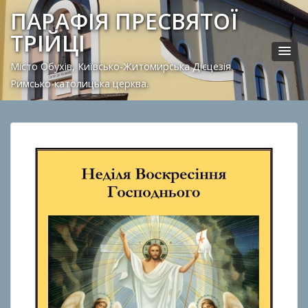
ПАРАФІЯ ПРЕСВЯТОЇ
ТРІЙЦІ
Місто Обухів, Київсько-Житомирська Дієцезія.
Римсько-католицька церква.