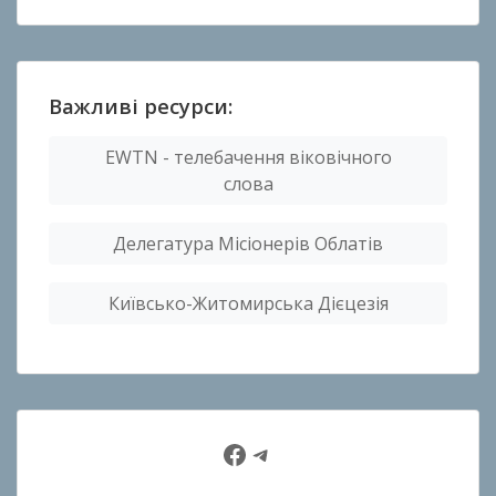
Важливі ресурси:
EWTN - телебачення віковічного
слова
Делегатура Місіонерів Облатів
Київсько-Житомирська Дієцезія
Facebook
Telegram