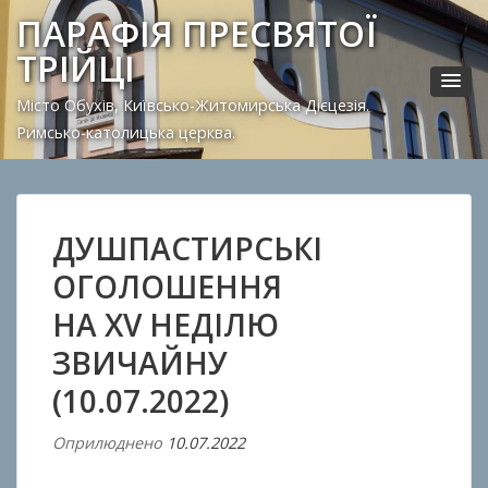
ПАРАФІЯ ПРЕСВЯТОЇ
ТРІЙЦІ
Місто Обухів, Київсько-Житомирська Дієцезія.
Римсько-католицька церква.
ДУШПАСТИРСЬКІ
ОГОЛОШЕННЯ
НА XV НЕДІЛЮ
ЗВИЧАЙНУ
(10.07.2022)
Оприлюднено
10.07.2022
В
і