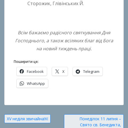
Сторожик, Глівінських Й.
Всім бажаємо радісного святкування Дня
Господнього,
а також всіляких благ від Бога
на новий тиждень праці.
Поширити це:
Facebook
X
Telegram
WhatsApp
О
п
у
Навігація
XV неділя звичайна￼
Понеділок 11 липня –
б
Свято св. Бенедикта,
л