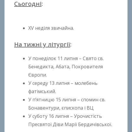
Сьогодні
:
д
A
n
t
XV неділя звичайна.
o
n
На тижні у літургії
:
B
o
У понеділок 11 липня – Свято св.
k
Бенедикта, Абата, Покровителя
h
Європи.
o
У середу 13 липня – молебень
n
фатімський.
k
o
У п’ятницю 15 липня – спомин св.
Бонавентури, єпископа і ВЦ
У суботу 16 липня – Урочистість
Пресвятої Діви Марії Бердичівської.