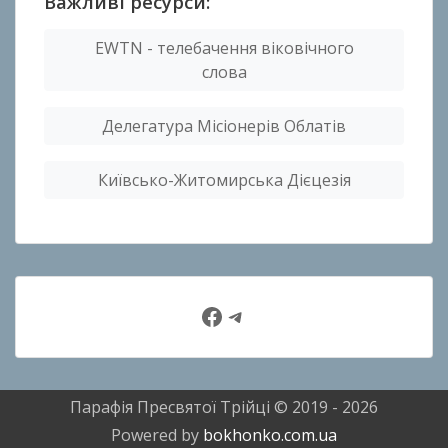
Важливі ресурси:
EWTN - телебачення віковічного
слова
Делегатура Місіонерів Облатів
Київсько-Житомирська Дієцезія
Facebook
Telegram
Парафія Пресвятої Трійці © 2019 - 2026
Powered by
bokhonko.com.ua