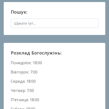
в
а
Пошук:
н
о
в
Н
о
в
и
Розклад Богослужінь:
н
и
Понеділок: 18:00
Вівторок: 7:00
Середа: 18:00
Четвер: 7:00
П’ятниця: 18:00
Субота: 18:00