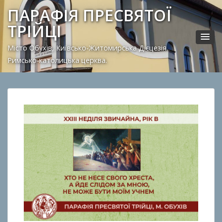
ПАРАФІЯ ПРЕСВЯТОЇ
ТРІЙЦІ
Місто Обухів, Київсько-Житомирська Дієцезія.
Римсько-католицька церква.