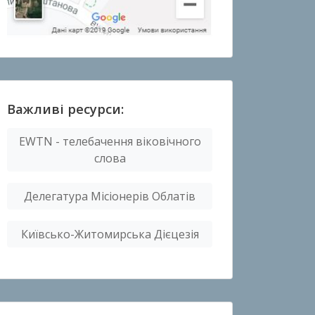
Важливі ресурси:
EWTN - телебачення віковічного
слова
Делегатура Місіонерів Облатів
Київсько-Житомирська Дієцезія