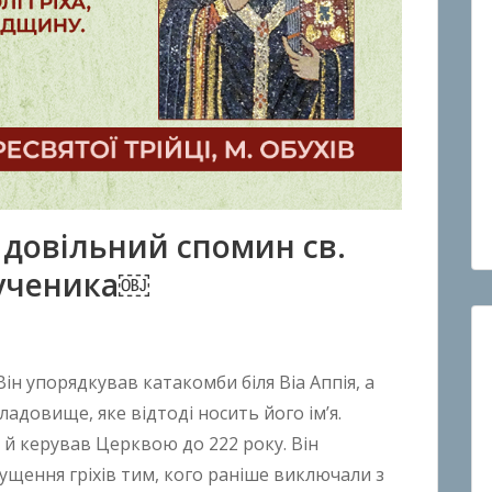
, довільний спомин св.
мученика￼
 Він упорядкував катакомби біля Віа Аппія, а
довище, яке відтоді носить його ім’я.
і й керував Церквою до 222 року. Він
ущення гріхів тим, кого раніше виключали з