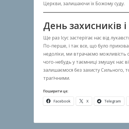
Церкви, залишаючи їх Божому суду.
n
B
o
День захисників і
k
h
Ще раз Ісус застерігає нас від лукав
o
По-перше, і так все, що було прихова
n
недоліки, ми втрачаємо можливість 
k
чого-небудь у таємниці змушує нас ві
o
залишаємося без захисту Сильного, то
трагічними.
Поширити це:
Facebook
X
Telegram
О
п