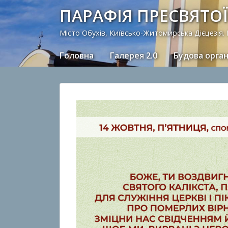
ПАРАФІЯ ПРЕСВЯТОЇ
Місто Обухів, Київсько-Житомирська Дієцезія.
Головна
Галерея 2.0
Будова орга