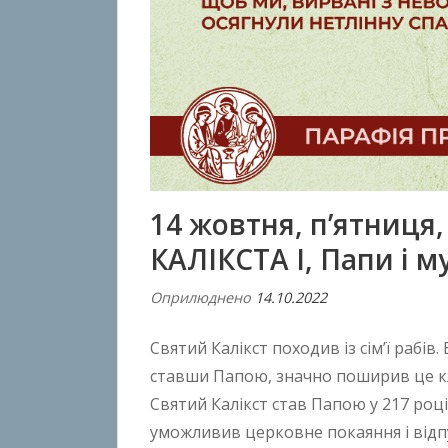
14 жовтня, п’ятниця
КАЛІКСТА І, Папи і 
Оприлюднено
14.10.2022
В
і
Святий Калікст походив із сім’ї рабів.
д
A
ставши Папою, значно поширив це кла
n
Святий Калікст став Папою у 217 роц
t
уможливив церковне покаяння і відп
o