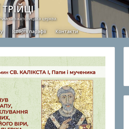
 ТРІЙЦІ
 Римсько-католицька церква.
ну
Історія парафії
Контакти