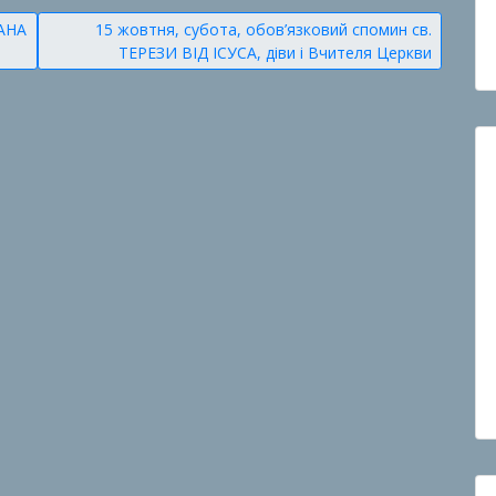
ОАНА
15 жовтня, субота, обов’язковий спомин св.
ТЕРЕЗИ ВІД ІСУСА, діви і Вчителя Церкви