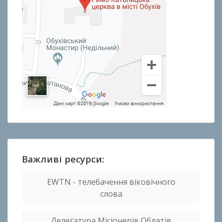
Важливі ресурси:
EWTN - телебачення віковічного
слова
Делегатура Місіонерів Облатів