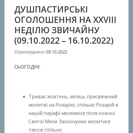
ДУШПАСТИРСЬКІ
ОГОЛОШЕННЯ НА XXVIІI
НЕДІЛЮ ЗВИЧАЙНУ
(09.10.2022 – 16.10.2022)
Оприлюднено
09.10.2022
В
і
СЬОГОДНІ:
д
A
n
t
Триває жовтень, місяць присвячений
o
n
молитві на Розарію, спільно Розарій в
B
нашій парафії молимося після кожної
o
Святої Меси. Заохочуємо молитися
k
також спільно