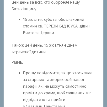
цей день за всіх, хто обороняє нашу
Батьківщину.
15 жовтня, субота, обов’язковий
спомин св. ТЕРЕЗИ ВІД ІСУСА, діви і
Вчителя Церкви.
Також цей день, 15 жовтня є Днем
втраченої дитини.
РІЗНЕ:
Прошу повідомити, якщо хтось знає
за старших та хворих осіб нашої
парафії, які не можуть самостійно
прийти до храму, щоб священик міг
відвідати їх та прийти
з Святими Таїнствами.