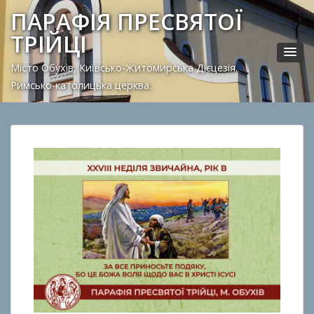
ПАРАФІЯ ПРЕСВЯТОЇ
ТРІЙЦІ
Місто Обухів, Київсько-Житомирська Дієцезія.
Римсько-католицька церква.