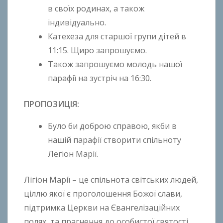
h
в своїх родинах, а також
o
індивідуально.
n
Катехеза для старшої групи дітей в
k
11:15. Щиро запрошуємо.
o
Також запрошуємо молодь нашої
парафії на зустріч на 16:30.
ПРОПОЗИЦІЯ:
Було би доброю справою, якби в
нашій парафії створити спільноту
Легіон Марії.
Лігіон Марії – це спільнота світських людей,
ціллю якої є проголошення Божої слави,
підтримка Церкви на Євангелізаційних
полях, та прагнення до особистої святості