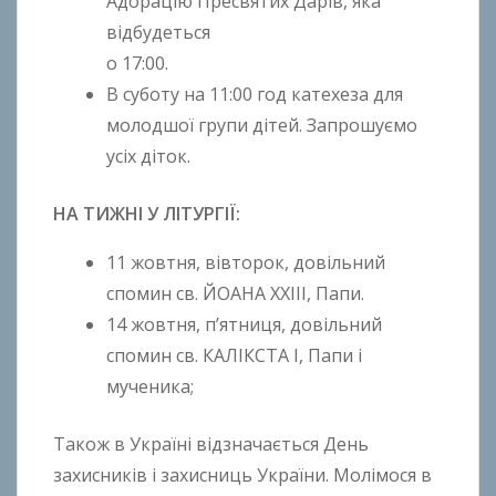
Адорацію Пресвятих Дарів, яка
відбудеться
о 17:00.
В суботу на 11:00 год катехеза для
молодшої групи дітей. Запрошуємо
усіх діток.
НА ТИЖНІ У ЛІТУРГІЇ:
11 жовтня, вівторок, довільний
спомин св. ЙОАНА XXIII, Папи.
14 жовтня, п’ятниця, довільний
спомин св. КАЛІКСТА І, Папи і
мученика;
Також в Україні відзначається День
захисників і захисниць України. Молімося в