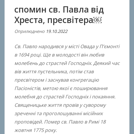
спомин св. Павла від
Хреста, пресвітера￼
Оприлюднено
19.10.2022
В
і
Св. Павло народився у місті Овада у П’ємонті
д
A
в 1694 році. Ще в молодості він любив
n
молебень до страстей Господніх. Деякий час
t
вів життя пустельника, потім став
o
пресвітером і заснував конгрегацію
n
Пасіоністів, метою якої є поширювання
B
молебня до страстей Господніх і покаяння.
o
Священицьке життя провів у суворому
k
зреченні та проголошуванні місійних
h
o
проповідей. Помер св. Павло в Римі 18
n
жовтня 1775 року.