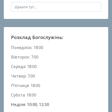
в
Н
о
в
и
н
Розклад Богослужінь:
и
Понеділок: 18:00
Вівторок: 7:00
Середа: 18:00
Четвер: 7:00
П’ятниця: 18:00
Субота: 18:00
Неділя: 10:00, 12:30