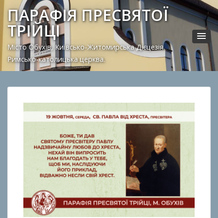
ПАРАФІЯ ПРЕСВЯТОЇ
ТРІЙЦІ
Місто Обухів, Київсько-Житомирська Дієцезія.
Римсько-католицька церква.