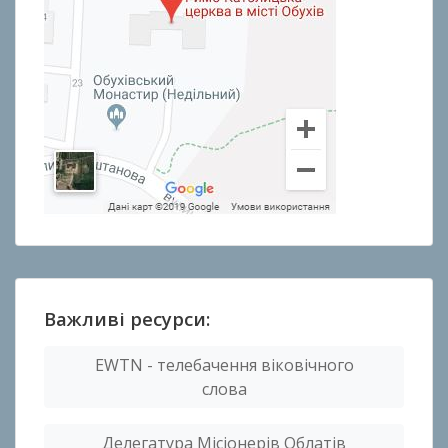
Важливі ресурси:
EWTN - телебачення віковічного
слова
Делегатура Місіонерів Облатів