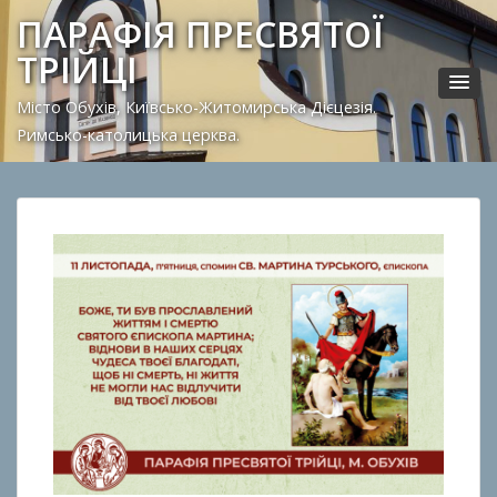
ПАРАФІЯ ПРЕСВЯТОЇ
ТРІЙЦІ
Місто Обухів, Київсько-Житомирська Дієцезія.
Римсько-католицька церква.