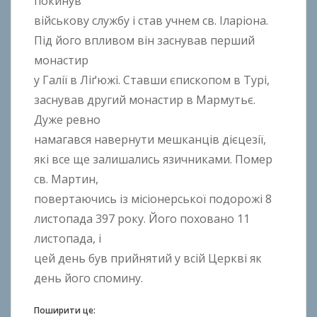
покинув
h
o
військову службу і став учнем св. Іларіона.
n
Під його впливом він заснував перший
k
монастир
o
у Галії в Ліґюжі. Ставши єпископом в Турі,
заснував другий монастир в Мармутьє.
Дуже ревно
намагався навернути мешканців дієцезії,
які все ще залишались язичниками. Помер
св. Мартин,
повертаючись із місіонерської подорожі 8
листопада 397 року. Його поховано 11
листопада, і
цей день був прийнятий у всій Церкві як
день його спомину.
Поширити це: