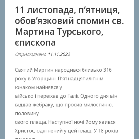
11 листопада, п’ятниця,
обов’язковий спомин св.
Мартина Турського,
єпископа
Оприлюднено
11.11.2022
В
і
Святий Мартин народився близько 316
д
A
року в Угорщині. П’ятнадцятилітнім
n
юнаком найнявся у
t
військо і переїхав до Галії. Одного дня він
o
віддав жебраку, що просив милостиню,
n
половину
B
свого плаща. Наступної ночі йому явився
o
Христос, одягнений у цей плащ. У 18 років
k