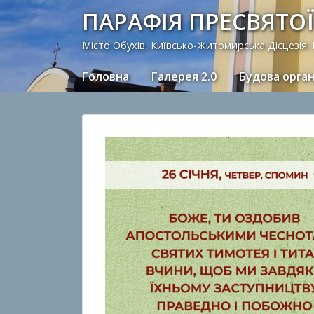
ПАРАФІЯ ПРЕСВЯТОЇ
Місто Обухів, Київсько-Житомирська Дієцезія.
Головна
Галерея 2.0
Будова орга