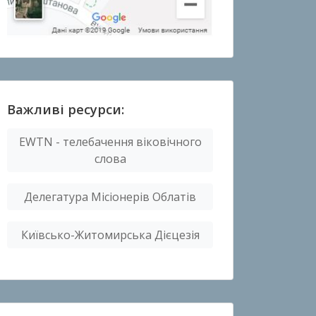
Важливі ресурси:
EWTN - телебачення віковічного
слова
Делегатура Місіонерів Облатів
Київсько-Житомирська Дієцезія