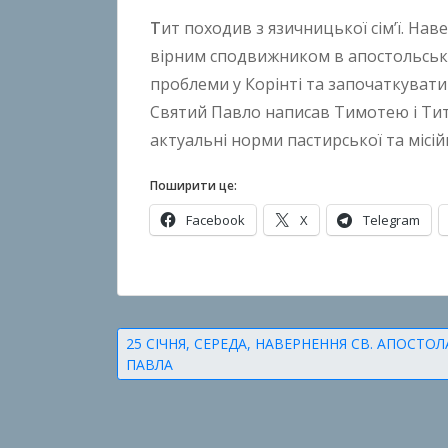
n
Т
ит походив з язичницької сім’ї. Нав
B
вірним сподвижником в апостольські
o
проблеми у Корінті та започаткувати 
k
Святий Павло написав Тимотею і Титу
h
актуальні норми пастирської та місійн
o
n
Поширити це:
k
Facebook
X
Telegram
o
О
п
у
Навігація
25 СІЧНЯ, СЕРЕДА, НАВЕРНЕННЯ СВ. АПОСТОЛ
б
ПАВЛА
записів
л
і
к