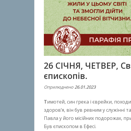
26 СІЧНЯ, ЧЕТВЕР, С
єпископів.
Оприлюднено
26.01.2023
В
і
Т
имотей, син грека і єврейки, походи
д
A
здоров’я, він був ревним у служінні 
n
Павла у його місійних подорожах, пр
t
Був єпископом в Ефесі.
o