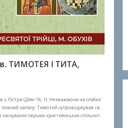
вв. ТИМОТЕЯ І ТИТА,
в з Лістри (Діян 16, 1). Незважаючи на слабке
та повний запалу. Тимотей супроводжував св.
и заснуванні перших християнських спільнот.