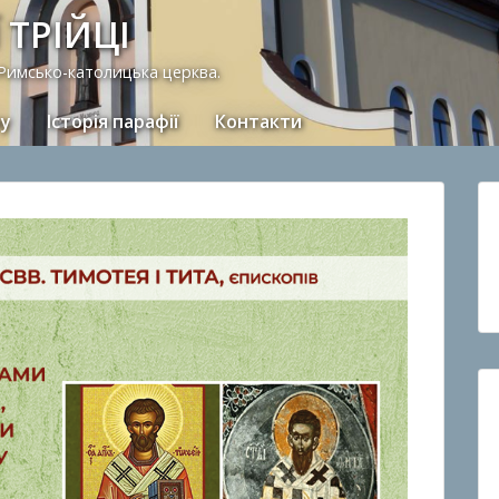
 ТРІЙЦІ
 Римсько-католицька церква.
ну
Історія парафії
Контакти