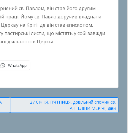
ернений св. Павлом, він став його другим
й праці. Йому св. Павло доручив владнати
Церкву на Кріті, де він став єпископом.
 пастирські листи, що містять у собі завжди
ої діяльності в Церкві.
WhatsApp
А
27 СІЧНЯ, П’ЯТНИЦЯ, довільний спомин св.
АНГЕЛІНИ МЕРІЧІ, діви